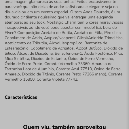
uma imagem glamurosa às suas unhas! Feitos exclusivamente
para você que não deixa de andar sofisticada e elegante seja no
dia-a-dia ou em um evento especial. O tom Anos Dourado, é um
dourado cintilante riquíssimo que vai entregar uma elegância
atemporal ao seu look. Nostalgic Charm tem 6 cores maravilhosas
inesquecíveis aonde você pode apostar sem medo! Eaí, bora de
Elven? Composição: Acetato de Butila, Acetato de Etila, Piroxilina,
Copolímero de Ácido, Adípico/Neopentil Glicol/Anidrido Trimelítico,
Acetilcitrato de Tributila, Álcool Isopropílico, Bentonita de
Estearalcônio, Copolímero de Acrilatos, Álcool Butílico, Dióxido de
Silício, Álcool de Diacetona, Benzofenona-1, Ácido Fosfórico, Mica,
Mica Sintética, Dióxido de Estanho, Óxido de Ferro Vermelho,
Óxido de Ferro Preto, Corante Vermelho 73360, Amarelo de
Tartrazina Laca de Alumínio, Corante Azul 77510, Óxido de Ferro
Amarelo, Dióxido de Titânio, Corante Preto 77266 (nano), Corante
Vermelho 15850, Corante Violeta 77742.
Características
Quem viu, também aproveitou