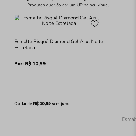
Produtos que vão dar um UP no seu visual
Esmalte Risqué Diamond Gel Azul Noite
Estrelada
Por:
R$
10
,
99
Ou
1
x
de
R$
10
,
99
sem juros
Esmal