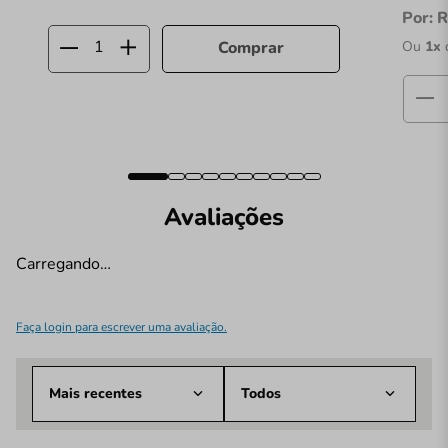
Por:
R
Ou
1
x
Comprar
Avaliações
Carregando…
Faça login para escrever uma avaliação.
Mais recentes
Todos