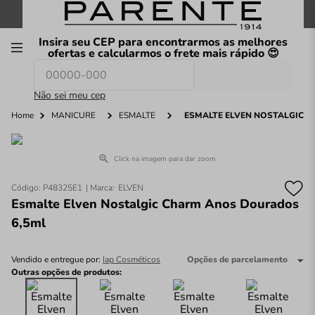
FRETE GRÁTIS
nas compras a partir de
R$199
*
Insira seu CEP para encontrarmos as melhores
00
ofertas e calcularmos o frete mais rápido 😍
Consultar CEP
O que você procura hoje?
Não sei meu cep
Home
MANICURE
ESMALTE
ESMALTE ELVEN NOSTALGIC 
Click na imagem para dar zoom
Código
:
P48325E1
ELVEN
Esmalte Elven Nostalgic Charm Anos Dourados
6,5ml
Vendido e entregue por:
Iap Cosméticos
Opções de parcelamento
Outras opções de produtos: