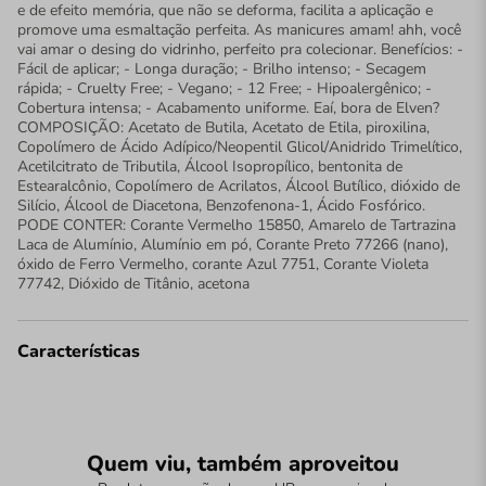
e de efeito memória, que não se deforma, facilita a aplicação e
promove uma esmaltação perfeita. As manicures amam! ahh, você
vai amar o desing do vidrinho, perfeito pra colecionar. Benefícios: -
Fácil de aplicar; - Longa duração; - Brilho intenso; - Secagem
rápida; - Cruelty Free; - Vegano; - 12 Free; - Hipoalergênico; -
Cobertura intensa; - Acabamento uniforme. Eaí, bora de Elven?
COMPOSIÇÃO: Acetato de Butila, Acetato de Etila, piroxilina,
Copolímero de Ácido Adípico/Neopentil Glicol/Anidrido Trimelítico,
Acetilcitrato de Tributila, Álcool Isopropílico, bentonita de
Estearalcônio, Copolímero de Acrilatos, Álcool Butílico, dióxido de
Silício, Álcool de Diacetona, Benzofenona-1, Ácido Fosfórico.
PODE CONTER: Corante Vermelho 15850, Amarelo de Tartrazina
Laca de Alumínio, Alumínio em pó, Corante Preto 77266 (nano),
óxido de Ferro Vermelho, corante Azul 7751, Corante Violeta
77742, Dióxido de Titânio, acetona
Características
Quem viu, também aproveitou