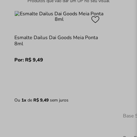
Produtos que vão dar um UP no seu visual
Esmalte Dailus Dai Goods Meia Ponta
8ml
Por:
R$
9
,
49
Ou
1
x
de
R$
9
,
49
sem juros
Base 