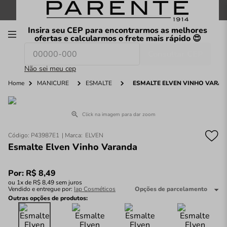
FRETE GRÁTIS
nas compras a partir de
R$199
*
Insira seu CEP para encontrarmos as melhores
00
ofertas e calcularmos o frete mais rápido 😍
Consultar CEP
O que você procura hoje?
Não sei meu cep
Home
MANICURE
ESMALTE
ESMALTE ELVEN VINHO VARA
Click na imagem para dar zoom
Código
:
P43987E1
ELVEN
Esmalte Elven Vinho Varanda
Por:
R$
8
,
49
ou
1
x de
R$
8
,
49
sem juros
Vendido e entregue por:
Iap Cosméticos
Opções de parcelamento
Outras opções de produtos: