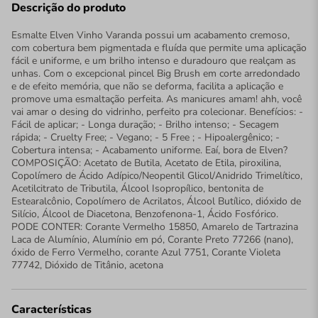
Descrição do produto
Esmalte Elven Vinho Varanda possui um acabamento cremoso,
com cobertura bem pigmentada e fluída que permite uma aplicação
fácil e uniforme, e um brilho intenso e duradouro que realçam as
unhas. Com o excepcional pincel Big Brush em corte arredondado
e de efeito memória, que não se deforma, facilita a aplicação e
promove uma esmaltação perfeita. As manicures amam! ahh, você
vai amar o desing do vidrinho, perfeito pra colecionar. Benefícios: -
Fácil de aplicar; - Longa duração; - Brilho intenso; - Secagem
rápida; - Cruelty Free; - Vegano; - 5 Free ; - Hipoalergênico; -
Cobertura intensa; - Acabamento uniforme. Eaí, bora de Elven?
COMPOSIÇÃO: Acetato de Butila, Acetato de Etila, piroxilina,
Copolímero de Ácido Adípico/Neopentil Glicol/Anidrido Trimelítico,
Acetilcitrato de Tributila, Álcool Isopropílico, bentonita de
Estearalcônio, Copolímero de Acrilatos, Álcool Butílico, dióxido de
Silício, Álcool de Diacetona, Benzofenona-1, Ácido Fosfórico.
PODE CONTER: Corante Vermelho 15850, Amarelo de Tartrazina
Laca de Alumínio, Alumínio em pó, Corante Preto 77266 (nano),
óxido de Ferro Vermelho, corante Azul 7751, Corante Violeta
77742, Dióxido de Titânio, acetona
Características