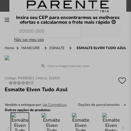
FRETE GRÁTIS
nas compras a partir de
R$199
*
Insira seu CEP para encontrarmos as melhores
00
ofertas e calcularmos o frete mais rápido 😍
Consultar CEP
O que você procura hoje?
Não sei meu cep
Home
MANICURE
ESMALTE
ESMALTE ELVEN TUDO AZUL
Click na imagem para dar zoom
Código
:
P43993E1
ELVEN
(
0
)
Esmalte Elven Tudo Azul
Vendido e entregue por:
Iap Cosméticos
Opções de parcelamento
Outras opções de produtos: