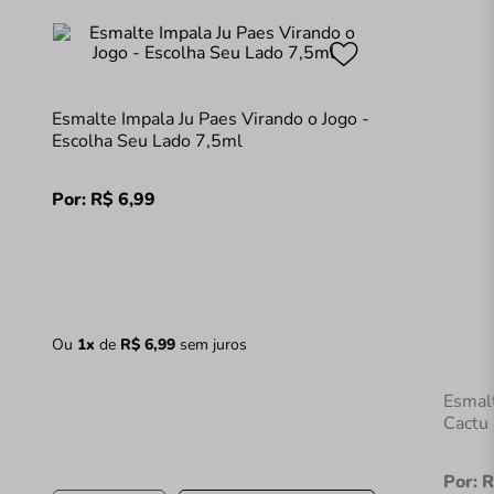
Esmalte Impala Ju Paes Virando o Jogo -
Escolha Seu Lado 7,5ml
Por:
R$
6
,
99
Ou
1
x
de
R$
6
,
99
sem juros
Esmal
Cactu
Por:
R