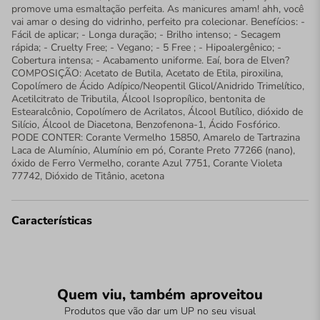
promove uma esmaltação perfeita. As manicures amam! ahh, você
vai amar o desing do vidrinho, perfeito pra colecionar. Benefícios: -
Fácil de aplicar; - Longa duração; - Brilho intenso; - Secagem
rápida; - Cruelty Free; - Vegano; - 5 Free ; - Hipoalergênico; -
Cobertura intensa; - Acabamento uniforme. Eaí, bora de Elven?
COMPOSIÇÃO: Acetato de Butila, Acetato de Etila, piroxilina,
Copolímero de Ácido Adípico/Neopentil Glicol/Anidrido Trimelítico,
Acetilcitrato de Tributila, Álcool Isopropílico, bentonita de
Estearalcônio, Copolímero de Acrilatos, Álcool Butílico, dióxido de
Silício, Álcool de Diacetona, Benzofenona-1, Ácido Fosfórico.
PODE CONTER: Corante Vermelho 15850, Amarelo de Tartrazina
Laca de Alumínio, Alumínio em pó, Corante Preto 77266 (nano),
óxido de Ferro Vermelho, corante Azul 7751, Corante Violeta
77742, Dióxido de Titânio, acetona
Características
Quem viu, também aproveitou
Produtos que vão dar um UP no seu visual