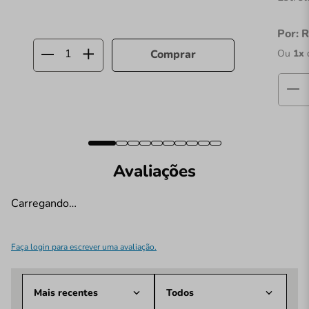
Por:
R
Ou
1
x
Comprar
Avaliações
Carregando…
Faça login para escrever uma avaliação.
Mais recentes
Todos