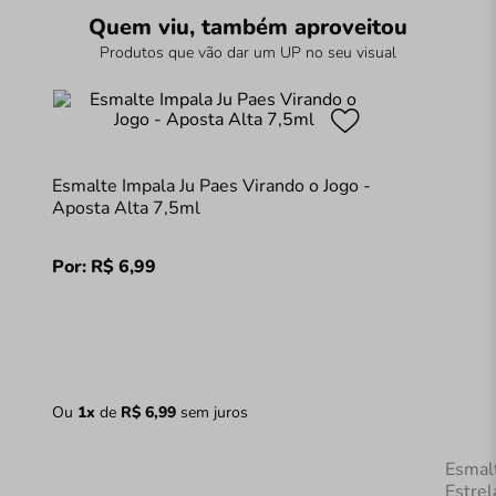
Quem viu, também aproveitou
Produtos que vão dar um UP no seu visual
Esmalte Impala Ju Paes Virando o Jogo -
Aposta Alta 7,5ml
Por:
R$
6
,
99
Ou
1
x
de
R$
6
,
99
sem juros
Esmal
Estrel