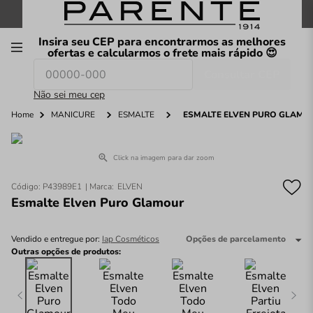
FRETE GRÁTIS
nas compras a partir de
R$199
*
Insira seu CEP para encontrarmos as melhores
00
ofertas e calcularmos o frete mais rápido 😍
Consultar CEP
O que você procura hoje?
Não sei meu cep
Home
MANICURE
ESMALTE
ESMALTE ELVEN PURO GLAMO
Click na imagem para dar zoom
Código
:
P43989E1
ELVEN
Esmalte Elven Puro Glamour
Vendido e entregue por:
Iap Cosméticos
Opções de parcelamento
Outras opções de produtos: