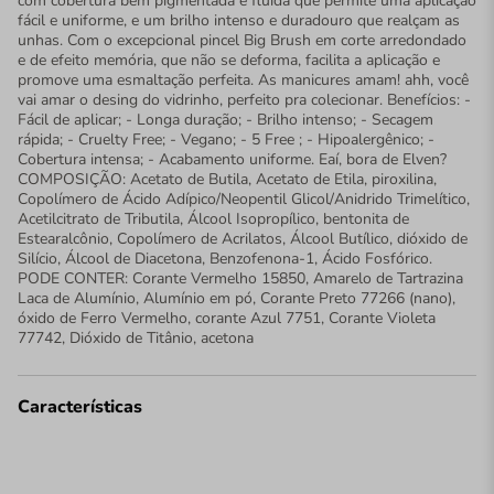
com cobertura bem pigmentada e fluída que permite uma aplicação
fácil e uniforme, e um brilho intenso e duradouro que realçam as
unhas. Com o excepcional pincel Big Brush em corte arredondado
e de efeito memória, que não se deforma, facilita a aplicação e
promove uma esmaltação perfeita. As manicures amam! ahh, você
vai amar o desing do vidrinho, perfeito pra colecionar. Benefícios: -
Fácil de aplicar; - Longa duração; - Brilho intenso; - Secagem
rápida; - Cruelty Free; - Vegano; - 5 Free ; - Hipoalergênico; -
Cobertura intensa; - Acabamento uniforme. Eaí, bora de Elven?
COMPOSIÇÃO: Acetato de Butila, Acetato de Etila, piroxilina,
Copolímero de Ácido Adípico/Neopentil Glicol/Anidrido Trimelítico,
Acetilcitrato de Tributila, Álcool Isopropílico, bentonita de
Estearalcônio, Copolímero de Acrilatos, Álcool Butílico, dióxido de
Silício, Álcool de Diacetona, Benzofenona-1, Ácido Fosfórico.
PODE CONTER: Corante Vermelho 15850, Amarelo de Tartrazina
Laca de Alumínio, Alumínio em pó, Corante Preto 77266 (nano),
óxido de Ferro Vermelho, corante Azul 7751, Corante Violeta
77742, Dióxido de Titânio, acetona
Características