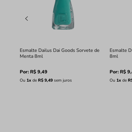
Esmalte Dailus Dai Goods Sorvete de
Esmalte D
Menta 8ml
8ml
Por:
R$
9
,
49
Por:
R$
9
,
Ou
1
x
de
R$
9
,
49
sem juros
Ou
1
x
de
R