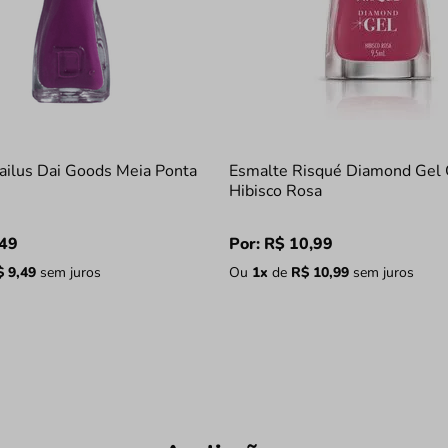
ailus Dai Goods Meia Ponta
Esmalte Risqué Diamond Gel
Hibisco Rosa
49
Por:
R$
10
,
99
$
9
,
49
sem juros
Ou
1
x
de
R$
10
,
99
sem juros