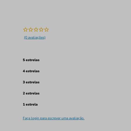
(0 avaliações)
5 estrelas
4 estrelas
3 estrelas
2 estrelas
1 estrela
Faça login para escrever uma avaliação.