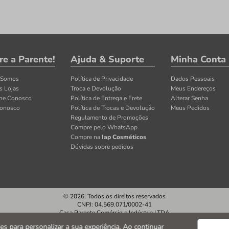
re a Parente!
Ajuda & Suporte
Minha Conta
 Somos
Política de Privacidade
Dados Pessoais
s Lojas
Troca e Devolução
Meus Endereços
lhe Conosco
Política de Entrega e Frete
Alterar Senha
Conosco
Política de Trocas e Devolução
Meus Pedidos
Regulamento de Promoções
Compre pelo WhatsApp
Compre na
Iap Cosméticos
Dúvidas sobre pedidos
© 2026. Todos os direitos reservados
CNPJ: 04.569.071/0002-41
Casa Parente Comércio e Indústria LTDA
Av. Santos Dumont, 3130 - Fortaleza/CE
kies para personalizar a sua experiência. Ao continuar