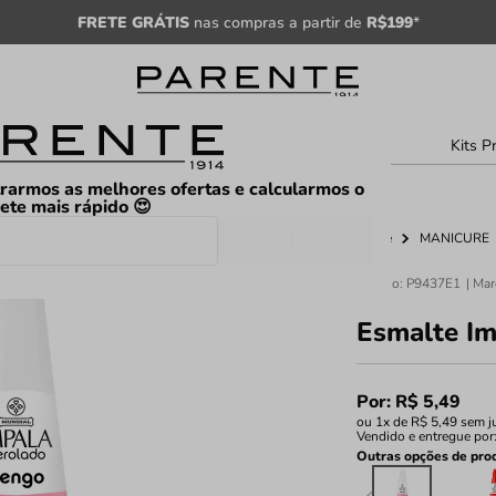
FRETE GRÁTIS
nas compras a partir de
R$199
*
sculino
Unissex
Árabe
Kits P
rarmos as melhores ofertas e calcularmos o
rete mais rápido 😍
Consultar CEP
Home
MANICURE
Código
:
P9437E1
Esmalte Im
Por:
R$
5
,
49
ou
1
x de
R$
5
,
49
sem j
Vendido e entregue por
Outras opções de pro