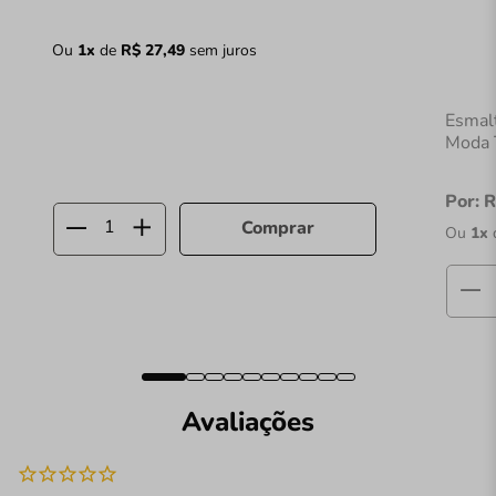
Ou
1
x
de
R$
27
,
49
sem juros
Esmalt
Moda 
Por:
R
Comprar
Ou
1
x
Avaliações