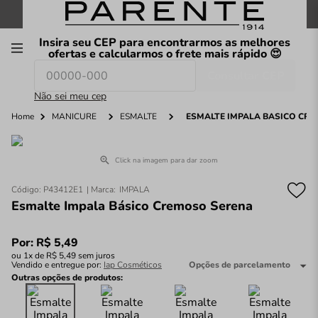
FRETE GRÁTIS
nas compras a partir de
R$199
*
Insira seu CEP para encontrarmos as melhores
00
ofertas e calcularmos o frete mais rápido 😍
Consultar CEP
O que você procura hoje?
Não sei meu cep
Home
MANICURE
ESMALTE
ESMALTE IMPALA BÁSICO CR
Click na imagem para dar zoom
Código
:
P43412E1
IMPALA
Esmalte Impala Básico Cremoso Serena
Por:
R$
5
,
49
ou
1
x de
R$
5
,
49
sem juros
Vendido e entregue por:
Iap Cosméticos
Opções de parcelamento
Outras opções de produtos: