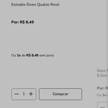
Esmalte Elven Quatzo Rosé
Por:
R$
8
,
49
Ou
1
x
de
R$
8
,
49
sem juros
Base F
8,5ml
Por:
R
Comprar
Ou
1
x