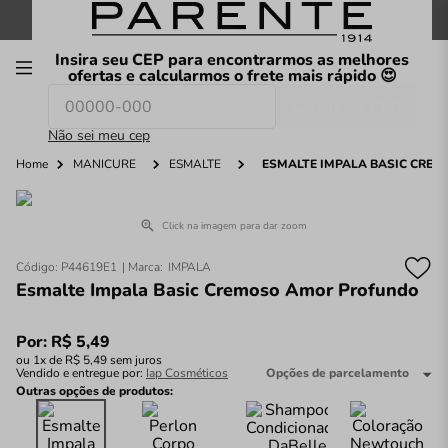
FRETE GRÁTIS
nas compras a partir de
R$199
*
Insira seu CEP para encontrarmos as melhores
00
ofertas e calcularmos o frete mais rápido 😍
Consultar CEP
O que você procura hoje?
Não sei meu cep
Home
MANICURE
ESMALTE
ESMALTE IMPALA BASIC CRE
Click na imagem para dar zoom
Código
:
P44619E1
IMPALA
Esmalte Impala Basic Cremoso Amor Profundo
Por:
R$
5
,
49
ou
1
x de
R$
5
,
49
sem juros
Vendido e entregue por:
Iap Cosméticos
Opções de parcelamento
Outras opções de produtos: