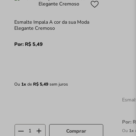
Esmalte Impala A cor da sua Moda
Elegante Cremoso
Por:
R$
5
,
49
Ou
1
x
de
R$
5
,
49
sem juros
Esmal
Por:
R
Ou
1
x
Comprar