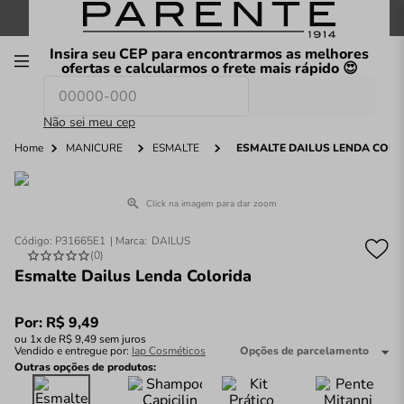
FRETE GRÁTIS
nas compras a partir de
R$199
*
Insira seu CEP para encontrarmos as melhores
00
ofertas e calcularmos o frete mais rápido 😍
Consultar CEP
O que você procura hoje?
Não sei meu cep
Home
MANICURE
ESMALTE
ESMALTE DAILUS LENDA COL
Click na imagem para dar zoom
Código
:
P31665E1
DAILUS
(
0
)
Esmalte Dailus Lenda Colorida
Por:
R$
9
,
49
ou
1
x de
R$
9
,
49
sem juros
Vendido e entregue por:
Iap Cosméticos
Opções de parcelamento
Outras opções de produtos: