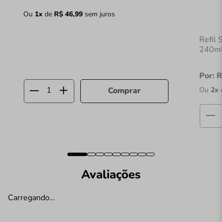
Ou
1
x
de
R$
46
,
99
sem juros
Refil
240m
Por:
R
Ou
2
x
Comprar
Avaliações
Carregando…