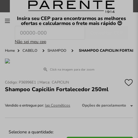
FRETE GRÁTIS
nas compras a partir de
R$199
*
Insira seu CEP para encontrarmos as melhores
00
ofertas e calcularmos o frete mais rápido 😍
Consultar CEP
O que você procura hoje?
Não sei meu cep
Home
CABELO
SHAMPOO
SHAMPOO CAPICILIN FORTALE
Click na imagem para dar zoom
Código
:
P36996E1
CAPICILIN
Shampoo Capicilin Fortalecedor 250ml
Vendido e entregue por:
Iap Cosméticos
Opções de parcelamento