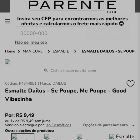
FRETE GRÁTIS
nas compras a partir de
R$199
*
Insira seu CEP para encontrarmos as melhores
00
ofertas e calcularmos o frete mais rápido 😍
Consultar CEP
O que você procura hoje?
Não sei meu cep
Home
MANICURE
ESMALTE
ESMALTE DAILUS - SE POUPE,
Click na imagem para dar zoom
Código
:
P48449E1
DAILUS
Esmalte Dailus - Se Poupe, Me Poupe - Good
Vibezinha
Por:
R$
9
,
49
ou
1
x de
R$
9
,
49
sem juros
Vendido e entregue por:
Iap Cosméticos
Opções de parcelamento
Outras opções de produtos: