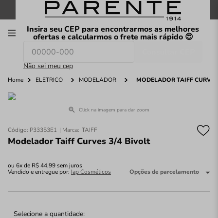
FRETE GRÁTIS
nas compras a partir de
R$199
*
Insira seu CEP para encontrarmos as melhores
00
ofertas e calcularmos o frete mais rápido 😍
Consultar CEP
O que você procura hoje?
Não sei meu cep
Home
ELÉTRICO
MODELADOR
MODELADOR TAIFF CURVES 
Click na imagem para dar zoom
Código
:
P33353E1
TAIFF
Modelador Taiff Curves 3/4 Bivolt
ou
6
x de
R$
44
,
99
sem juros
Vendido e entregue por:
Iap Cosméticos
Opções de parcelamento