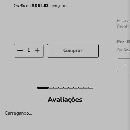
Ou
6
x
de
R$
54
,
83
sem juros
Escova
Bivol
Por:
R
Ou
6
x
Comprar
Avaliações
Carregando…