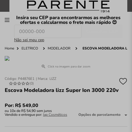
FRETE GRÁTIS
nas compras a partir de
R$199
*
Insira seu CEP para encontrarmos as melhores
00
ofertas e calcularmos o frete mais rápido 😍
Consultar CEP
O que você procura hoje?
Não sei meu cep
Home
ELÉTRICO
MODELADOR
ESCOVA MODELADORA LIZZ 
Click na imagem para dar zoom
Código
:
P44876E1
LIZZ
(
0
)
Escova Modeladora lizz Super Ion 3000 220v
Por:
R$
549
,
00
ou
10
x de
R$
54
,
90
sem juros
Vendido e entregue por:
Iap Cosméticos
Opções de parcelamento