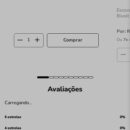
Escov
Bivolt
Por:
R
Ou
7
x
Comprar
Avaliações
Carregando…
5 estrelas
0%
4 estrelas
0%