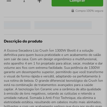
Comprar
Compra 100% segura
Descrição do produto
A Escova Secadora Lizz Crush Íon 1300W Bivolt é a solução
definitiva para quem busca praticidade e um acabamento de salão
sem sair de casa. Com um design ergonômico e multifuncional,
este aparelho 4 em 1 foi projetado para alisar, secar, modelar e dar
volume aos fios com extrema facilidade. Sua potência de 1300W
garante um desempenho superior, permitindo que você transforme
o visual de forma rápida e versátil, adaptando-se perfeitamente à
sua rotina de beleza. O grande diferencial tecnológico da Crush Íon
está na combinação de tratamentos avançados para a saúde
capilar. A tecnologia Íon Ceramic une a cerâmica de alta qualidade
à emissão de íons negativos, selando as cutículas e retendo a
umidade natural. Somada à Anti-Frizz Technique, ela elimina a
eletricidade estática, resultando em cabelos muito mais alinhados,
brilhantes e com um acabamento sedoso que dura por muito mais