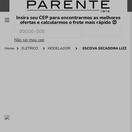
FRETE GRÁTIS
nas compras a partir de
R$199
*
Insira seu CEP para encontrarmos as melhores
00
ofertas e calcularmos o frete mais rápido 😍
Consultar CEP
O que você procura hoje?
Não sei meu cep
Home
ELÉTRICO
MODELADOR
ESCOVA SECADORA LIZZ CR