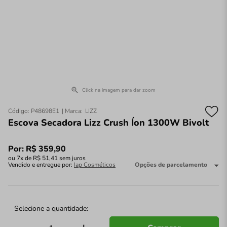
Click na imagem para dar zoom
Código
:
P48698E1
LIZZ
Escova Secadora Lizz Crush Íon 1300W Bivolt
Por:
R$
359
,
90
ou
7
x de
R$
51
,
41
sem juros
Vendido e entregue por:
Iap Cosméticos
Opções de parcelamento