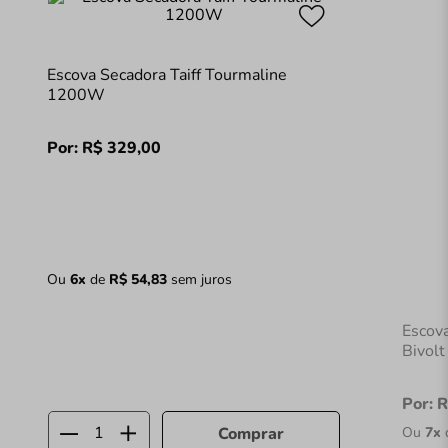
Escova Secadora Taiff Tourmaline
1200W
Por:
R$
329
,
00
Ou
6
x
de
R$
54
,
83
sem juros
Escov
Bivolt
Por:
R
Ou
7
x
Comprar