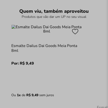
Quem viu, também aproveitou
Produtos que vão dar um UP no seu visual
Esmalte Dailus Dai Goods Meia Ponta
8ml
Por:
R$
9
,
49
Ou
1
x
de
R$
9
,
49
sem juros
Esmal