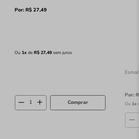
Por:
R$
27
,
49
Ou
1
x
de
R$
27
,
49
sem juros
Esmal
Por:
R
Comprar
Ou
1
x