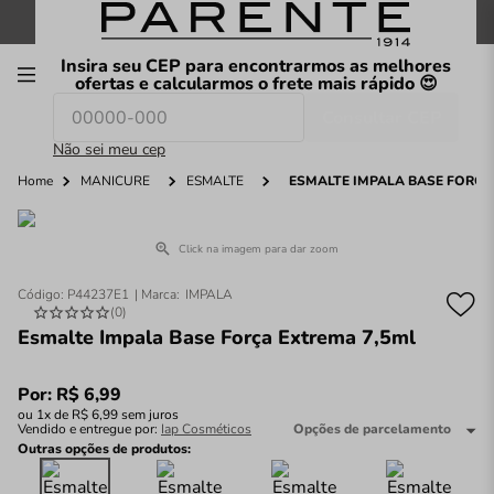
FRETE GRÁTIS
nas compras a partir de
R$199
*
Insira seu CEP para encontrarmos as melhores
00
ofertas e calcularmos o frete mais rápido 😍
Consultar CEP
O que você procura hoje?
Não sei meu cep
Home
MANICURE
ESMALTE
ESMALTE IMPALA BASE FORÇA
Click na imagem para dar zoom
Código
:
P44237E1
IMPALA
(
0
)
Esmalte Impala Base Força Extrema 7,5ml
Por:
R$
6
,
99
ou
1
x de
R$
6
,
99
sem juros
Vendido e entregue por:
Iap Cosméticos
Opções de parcelamento
Outras opções de produtos: