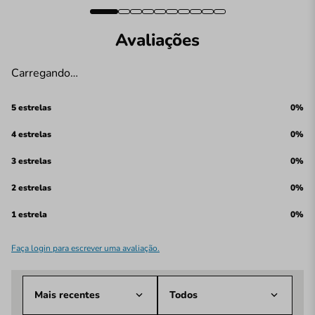
Avaliações
Carregando…
5 estrelas
0%
4 estrelas
0%
3 estrelas
0%
2 estrelas
0%
1 estrela
0%
Faça login para escrever uma avaliação.
Mais recentes
Todos