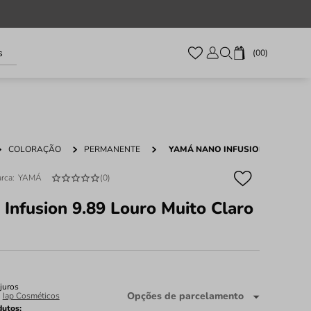
s
00
COLORAÇÃO
PERMANENTE
YAMÁ NANO INFUSION 9.89 LOUR
YAMÁ
(
0
)
Infusion 9.89 Louro Muito Claro
juros
Opções de parcelamento
:
Iap Cosméticos
dutos: