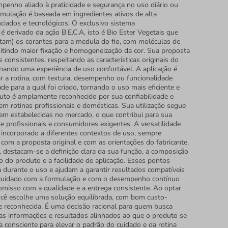
penho aliado à praticidade e segurança no uso diário ou
rmulação é baseada em ingredientes ativos de alta
ciados e tecnológicos. O exclusivo sistema
erivado da ação B.E.C.A, isto é Bio Ester Vegetais que
tam) os corantes para a medula do fio, com moléculas de
itindo maior fixação e homogeneização da cor. Sua proposta
s consistentes, respeitando as características originais do
nando uma experiência de uso confortável. A aplicação é
ar a rotina, com textura, desempenho ou funcionalidade
de para a qual foi criado, tornando o uso mais eficiente e
duto é amplamente reconhecido por sua confiabilidade e
m rotinas profissionais e domésticas. Sua utilização segue
bem estabelecidas no mercado, o que contribui para sua
e profissionais e consumidores exigentes. A versatilidade
a incorporado a diferentes contextos de uso, sempre
com a proposta original e com as orientações do fabricante.
s, destacam-se a definição clara da sua função, a composição
 do produto e a facilidade de aplicação. Esses pontos
a durante o uso e ajudam a garantir resultados compatíveis
cuidado com a formulação e com o desempenho contínuo
isso com a qualidade e a entrega consistente. Ao optar
ocê escolhe uma solução equilibrada, com bom custo-
de reconhecida. É uma decisão racional para quem busca
nas informações e resultados alinhados ao que o produto se
 consciente para elevar o padrão do cuidado e da rotina