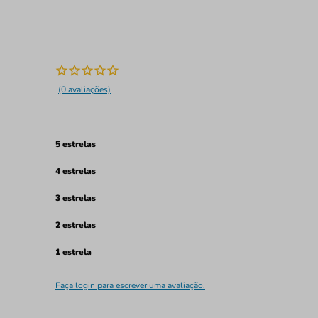
(0 avaliações)
5 estrelas
4 estrelas
3 estrelas
2 estrelas
1 estrela
Faça login para escrever uma avaliação.