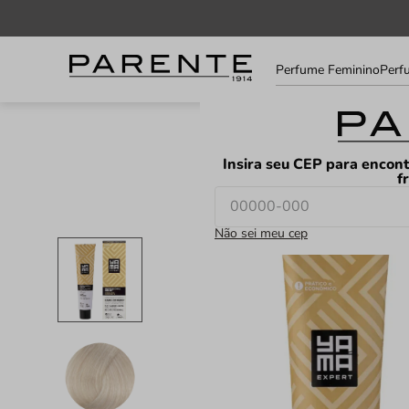
Informe
Perfume Feminino
Perf
seu
LOJAS
FAVORITOS
CEP
Insira seu CEP para encont
f
Não sei meu cep