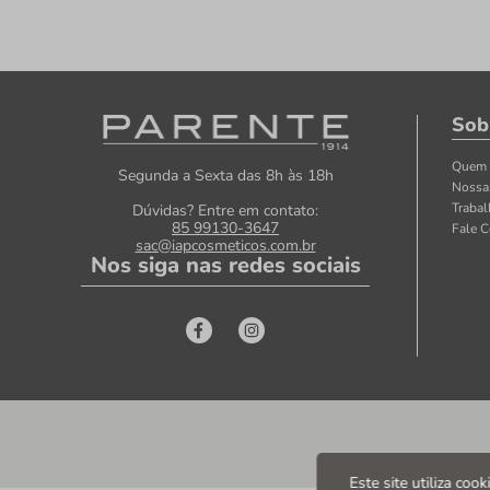
Sob
Quem
Segunda a Sexta das 8h às 18h
Nossa
Traba
Dúvidas? Entre em contato:
85 99130-3647
Fale 
sac@iapcosmeticos.com.br
Nos siga nas redes sociais
Este site utiliza coo