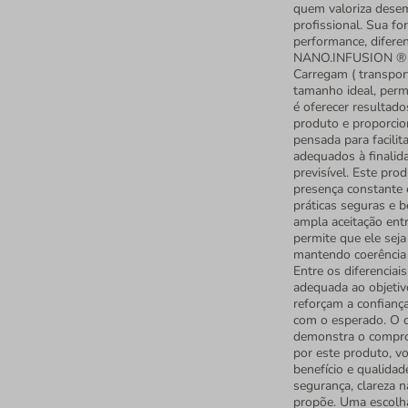
quem valoriza desem
profissional. Sua fo
performance, diferen
NANO.INFUSION ® é d
Carregam ( transpor
tamanho ideal, perm
é oferecer resultado
produto e proporcio
pensada para facilit
adequados à finalida
previsível. Este pro
presença constante e
práticas seguras e 
ampla aceitação entr
permite que ele sej
mantendo coerência 
Entre os diferenciai
adequada ao objetivo
reforçam a confianç
com o esperado. O 
demonstra o comprom
por este produto, v
benefício e qualida
segurança, clareza 
propõe. Uma escolha