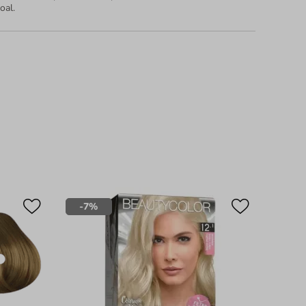
oal.
-
7%