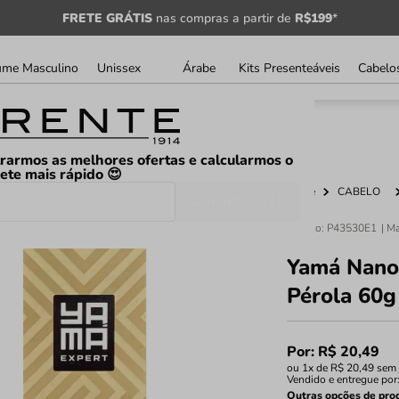
FRETE GRÁTIS
nas compras a partir de
R$199
*
ume Masculino
Unissex
Árabe
Kits Presenteáveis
Cabelo
rarmos as melhores ofertas e calcularmos o
rete mais rápido 😍
Home
CABELO
Consultar CEP
Código
:
P43530E1
Yamá Nano 
Pérola 60g
Por:
R$
20
,
49
ou
1
x de
R$
20
,
49
sem 
Vendido e entregue por
Outras opções de pro