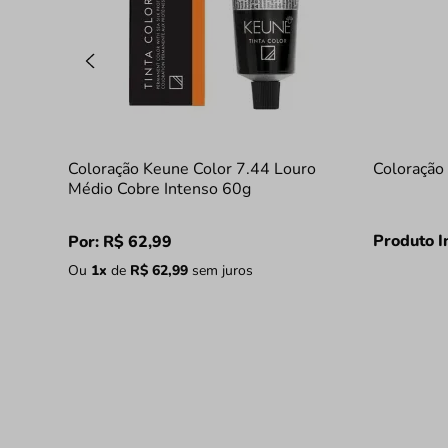
Coloração Keune Color 7.44 Louro
Coloração 
Médio Cobre Intenso 60g
Produto I
Por:
R$
62
,
99
Ou
1
x
de
R$
62
,
99
sem juros