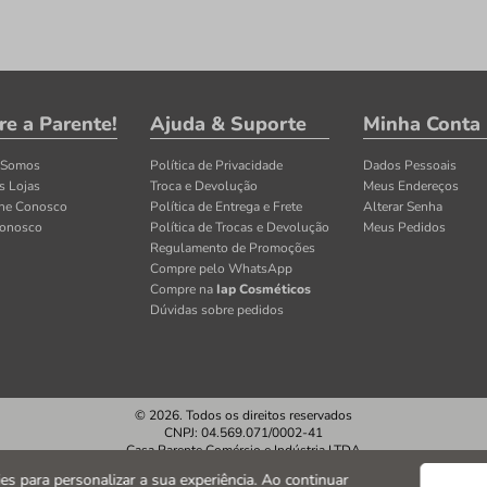
re a Parente!
Ajuda & Suporte
Minha Conta
 Somos
Política de Privacidade
Dados Pessoais
s Lojas
Troca e Devolução
Meus Endereços
lhe Conosco
Política de Entrega e Frete
Alterar Senha
Conosco
Política de Trocas e Devolução
Meus Pedidos
Regulamento de Promoções
Compre pelo WhatsApp
Compre na
Iap Cosméticos
Dúvidas sobre pedidos
© 2026. Todos os direitos reservados
CNPJ: 04.569.071/0002-41
Casa Parente Comércio e Indústria LTDA
Av. Santos Dumont, 3130 - Fortaleza/CE
kies para personalizar a sua experiência. Ao continuar