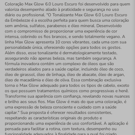
Coloração Max Glow 6.0 Louro Escuro foi desenvolvido para quem
valoriza desempenho aliado à praticidade e segurança no uso
diário ou profissional. "O Tonalizante Max Glow 6.0 Louro Escuro
da Embelezze é a escolha perfeita para quem busca uma coloração
sem amônia, sulfatos, parabenos e óleo mineral. Desenvolvido
com o compromisso de proporcionar uma experiência de cor
intensa, cobrindo os fios brancos, e sendo totalmente vegano. A
linha Max Glow apresenta 10 cores vibrantes, cada uma com sua
personalidade única, oferecendo opções para todos os gostos.
Além disso, esse tonalizante é dermatologicamente testado,
assegurando não apenas beleza, mas também segurança. A
fórmula inovadora contém um complexo de óleos que são
verdadeiros aliados para a saúde capilar, incluindo óleo de coco,
óleo de girassol, óleo de linhaça, óleo de abacate, óleo de argan,
óleo de macadâmia e óleo de oliva. Essa combinação exclusiva
torna o Max Glow adequado para todos os tipos de cabelo, exceto
os que possuem tratamentos químicos como progressivas e henê.
Transforme sua aparência com confiança, revelando novas nuances
e brilho aos seus fios. Max Glow é mais do que uma coloração, é
uma expressão de beleza consciente e cuidado com a saúde
capilar." Sua proposta é oferecer resultados consistentes,
respeitando as características originais do produto e
proporcionando uma experiência de uso confortável. A aplicação é
pensada para facilitar a rotina, com textura, desempenho ou
funcionalidade adequados à finalidade para a qual foi criado,