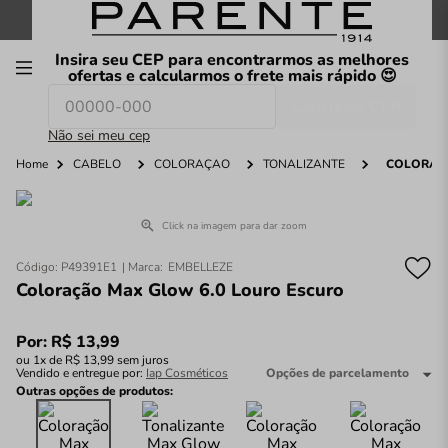
FRETE GRÁTIS
nas compras a partir de
R$199
*
Insira seu CEP para encontrarmos as melhores
00
ofertas e calcularmos o frete mais rápido 😍
Consultar CEP
O que você procura hoje?
Não sei meu cep
Home
CABELO
COLORAÇÃO
TONALIZANTE
COLORAÇ
Click na imagem para dar zoom
Código
:
P49391E1
EMBELLEZE
Coloração Max Glow 6.0 Louro Escuro
Por:
R$
13
,
99
ou
1
x de
R$
13
,
99
sem juros
Vendido e entregue por:
Iap Cosméticos
Opções de parcelamento
Outras opções de produtos: