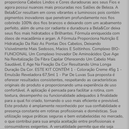
proporciona Cabelos Lindos e Cores duradouras aos seus Fios e
agora possui nuances mais procuradas nos Salões de Beleza. A
Bela&Cor resultam em cores vibrantes e luminosos pois contém
pigmentos inovadores que penetram profundamente nos fios
cobrindo 100% dos fios brancos e deixando com um acabamento
perfeito, além de uma cor radiante e duradoura a Bela&Cor deixa
seus fios mais hidratados e Brilhantes. Fórmula enriquecida com
óleos de macadâmia e argan. A Fórmula Proporciona Nutrição E
Hidratação Da Raiz As Pontas Dos Cabelos, Deixando
Visivelmente Mais Sedosos, Macios E Soltinhos. Complexo BIO-
FUNCIONAL Um Complexo Inovador De Aminoácidos Que Age
Na Revitalização Da Fibra Capilar Oferecendo Um Cabelo Mais
Saudável, E Age Na Fixação Da Cor Resultando Uma Longa
Duração Da Cor. ESTE KIT CONTÉM 1 - Coloração Creme 45g 1 -
Emulsão Reveladora 67,5ml 1 - Par De Luvas Sua proposta é
oferecer resultados consistentes, respeitando as características
originais do produto e proporcionando uma experiência de uso
confortável. A aplicação é pensada para facilitar a rotina, com
textura, desempenho ou funcionalidade adequados à finalidade
para a qual foi criado, tornando o uso mais eficiente e previsível.
Este produto é amplamente reconhecido por sua confiabilidade e
presença constante em rotinas profissionais e domésticas. Sua
utilização segue práticas seguras e bem estabelecidas no mercado,
o que contribui para sua ampla aceitação entre profissionais e
consumidores exigentes. A versatilidade permite que ele seja