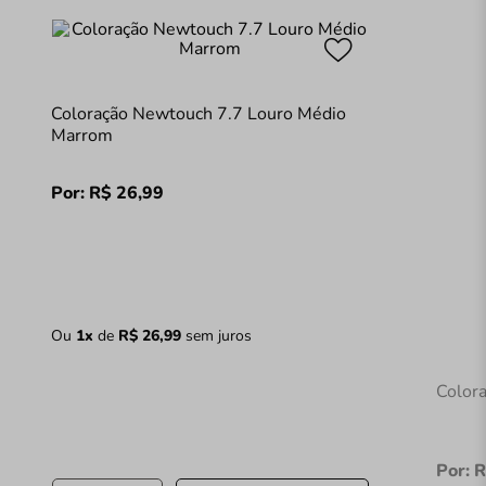
Coloração Newtouch 7.7 Louro Médio
Marrom
Por:
R$
26
,
99
Ou
1
x
de
R$
26
,
99
sem juros
Color
Por:
R