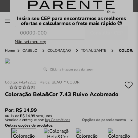
FRETE GRÁTIS
nas compras a partir de
R$199
*
Insira seu CEP para encontrarmos as melhores
00
ofertas e calcularmos o frete mais rápido 😍
Consultar CEP
O que você procura hoje?
Não sei meu cep
Home
CABELO
COLORAÇÃO
TONALIZANTE
COLORAÇÃ
Click na imagem para dar zoom
Código
:
P42422E1
BEAUTY COLOR
(
0
)
Coloração Bela&Cor 7.43 Ruivo Acobreado
Por:
R$
14
,
99
ou
1
x de
R$
14
,
99
sem juros
Vendido e entregue por:
Iap Cosméticos
Opções de parcelamento
Outras opções de produtos: