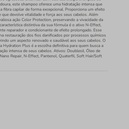
doura, este shampoo oferece uma hidratação intensa que
e a fibra capilar de forma excepcional. Proporciona um efeito
 que devolve vitalidade e força aos seus cabelos. Além
 valiosa ação Color Protection, preservando a vivacidade da
aracterística distintiva da sua fórmula é o ativo N-Effect,
te reparador e condicionante de efeito prolongado. Esse
na restauração dos fios danificados por processos químicos
rindo um aspecto renovado e saudável aos seus cabelos. O
 Hydration Plus é a escolha definitiva para quem busca a
ação intensa de seus cabelos. Ativos: Doublesil, Óleo de
Nano Repair, N-Effect, Pantenol, Quaterfil, Soft Hair/Soft