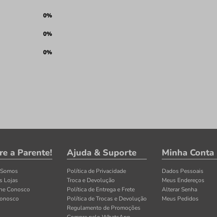
0%
0%
0%
re a Parente!
Ajuda & Suporte
Minha Conta
 Somos
Política de Privacidade
Dados Pessoais
s Lojas
Troca e Devolução
Meus Endereços
lhe Conosco
Política de Entrega e Frete
Alterar Senha
Conosco
Política de Trocas e Devolução
Meus Pedidos
Regulamento de Promoções