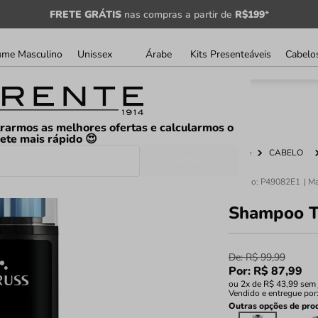
FRETE GRÁTIS
nas compras a partir de
R$199
*
ume Masculino
Unissex
Árabe
Kits Presenteáveis
Cabelo
rarmos as melhores ofertas e calcularmos o
rete mais rápido 😍
Home
CABELO
Consultar CEP
Código
:
P49082E1
Shampoo Tr
De:
R$
99
,
99
Por:
R$
87
,
99
ou
2
x de
R$
43
,
99
sem 
Vendido e entregue por
Outras opções de pro