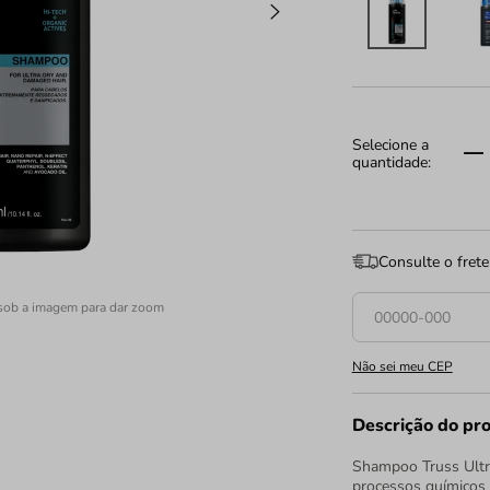
Consulte o frete
sob a imagem para dar zoom
Não sei meu CEP
Descrição do pr
Shampoo Truss Ultra
processos químicos 