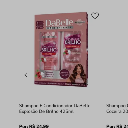
Shampoo E Condicionador DaBelle
Shampoo C
Explosão De Brilho 425ml
Coceira 2
Por:
R$
24
,
99
Por:
R$
2