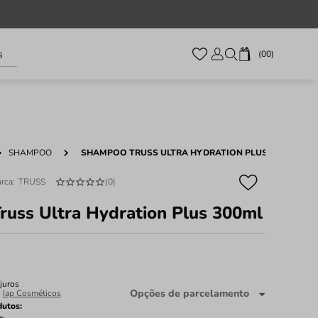
s
00
SHAMPOO
SHAMPOO TRUSS ULTRA HYDRATION PLUS 300ML
TRUSS
(
0
)
uss Ultra Hydration Plus 300ml
juros
Opções de parcelamento
:
Iap Cosméticos
dutos: