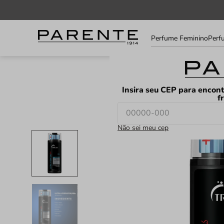
Informe
Perfume Feminino
Perf
seu
LOJAS
FAVORITOS
CEP
Insira seu CEP para encont
f
12%
Não sei meu cep