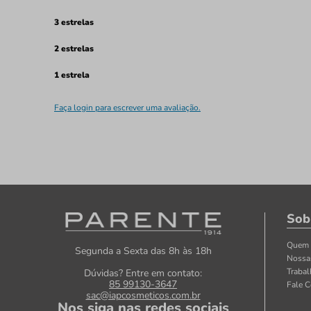
3 estrelas
2 estrelas
1 estrela
Faça login para escrever uma avaliação.
Sob
Quem
Segunda a Sexta das 8h às 18h
Nossa
Traba
Dúvidas? Entre em contato:
85 99130-3647
Fale 
sac@iapcosmeticos.com.br
Nos siga nas redes sociais