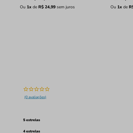
Ou
1
x
de
R$
24
,
99
sem juros
Ou
1
x
de
R
(0 avaliações)
5 estrelas
4 estrelas