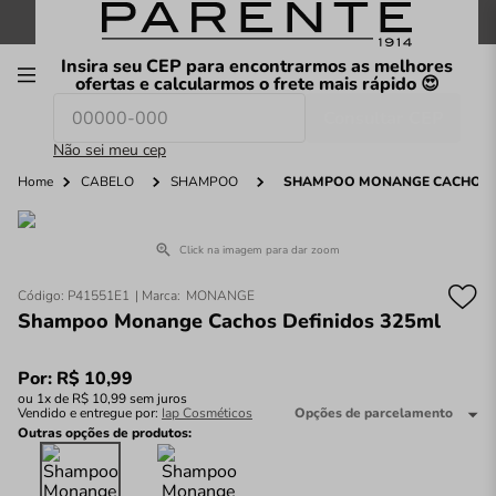
FRETE GRÁTIS
nas compras a partir de
R$199
*
Insira seu CEP para encontrarmos as melhores
00
ofertas e calcularmos o frete mais rápido 😍
Consultar CEP
O que você procura hoje?
Não sei meu cep
Home
CABELO
SHAMPOO
SHAMPOO MONANGE CACHOS D
Click na imagem para dar zoom
Código
:
P41551E1
MONANGE
Shampoo Monange Cachos Definidos 325ml
Por:
R$
10
,
99
ou
1
x de
R$
10
,
99
sem juros
Vendido e entregue por:
Iap Cosméticos
Opções de parcelamento
Outras opções de produtos: