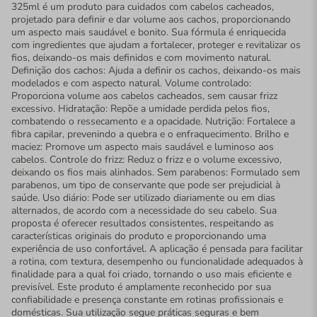
325ml é um produto para cuidados com cabelos cacheados,
projetado para definir e dar volume aos cachos, proporcionando
um aspecto mais saudável e bonito. Sua fórmula é enriquecida
com ingredientes que ajudam a fortalecer, proteger e revitalizar os
fios, deixando-os mais definidos e com movimento natural.
Definição dos cachos: Ajuda a definir os cachos, deixando-os mais
modelados e com aspecto natural. Volume controlado:
Proporciona volume aos cabelos cacheados, sem causar frizz
excessivo. Hidratação: Repõe a umidade perdida pelos fios,
combatendo o ressecamento e a opacidade. Nutrição: Fortalece a
fibra capilar, prevenindo a quebra e o enfraquecimento. Brilho e
maciez: Promove um aspecto mais saudável e luminoso aos
cabelos. Controle do frizz: Reduz o frizz e o volume excessivo,
deixando os fios mais alinhados. Sem parabenos: Formulado sem
parabenos, um tipo de conservante que pode ser prejudicial à
saúde. Uso diário: Pode ser utilizado diariamente ou em dias
alternados, de acordo com a necessidade do seu cabelo. Sua
proposta é oferecer resultados consistentes, respeitando as
características originais do produto e proporcionando uma
experiência de uso confortável. A aplicação é pensada para facilitar
a rotina, com textura, desempenho ou funcionalidade adequados à
finalidade para a qual foi criado, tornando o uso mais eficiente e
previsível. Este produto é amplamente reconhecido por sua
confiabilidade e presença constante em rotinas profissionais e
domésticas. Sua utilização segue práticas seguras e bem