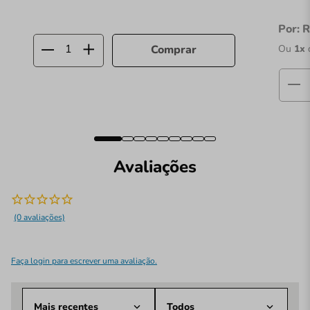
Por:
R
Ou
1
x
Comprar
Avaliações
(0 avaliações)
Faça login para escrever uma avaliação.
Mais recentes
Todos