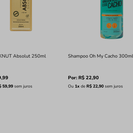
KNUT Absolut 250ml
Shampoo Oh My Cacho 300m
9
,
99
Por:
R$
22
,
90
$
59
,
99
sem juros
Ou
1
x
de
R$
22
,
90
sem juros