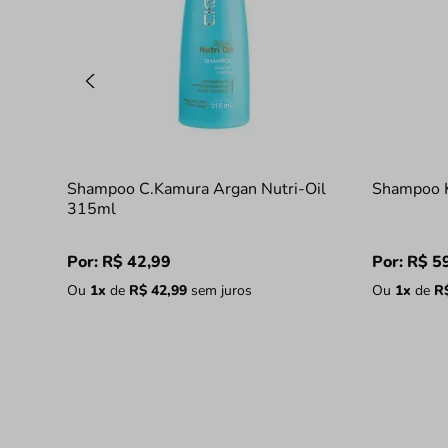
Shampoo C.Kamura Argan Nutri-Oil
Shampoo 
315ml
Por:
R$
42
,
99
Por:
R$
5
Ou
1
x
de
R$
42
,
99
sem juros
Ou
1
x
de
R