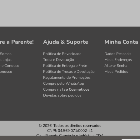
re a Parente!
Ajuda & Suporte
Minha Conta
 Somos
Política de Privacidade
Dados Pessoais
s Lojas
Troca e Devolução
Meus Endereços
lhe Conosco
Política de Entrega e Frete
Alterar Senha
Conosco
Política de Trocas e Devolução
Meus Pedidos
Regulamento de Promoções
Compre pelo WhatsApp
Compre na
Iap Cosméticos
Dúvidas sobre pedidos
© 2026. Todos os direitos reservados
CNPJ: 04.569.071/0002-41
Casa Parente Comércio e Indústria LTDA