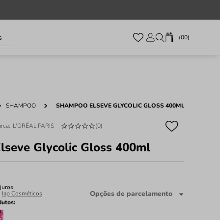
s
00
SHAMPOO
SHAMPOO ELSEVE GLYCOLIC GLOSS 400ML
L'ORÉAL PARIS
(
0
)
seve Glycolic Gloss 400ml
juros
Opções de parcelamento
:
Iap Cosméticos
dutos: