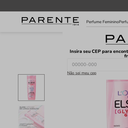
Informe
Perfume Feminino
Perf
seu
LOJAS
FAVORITOS
CEP
Insira seu CEP para encont
f
Não sei meu cep