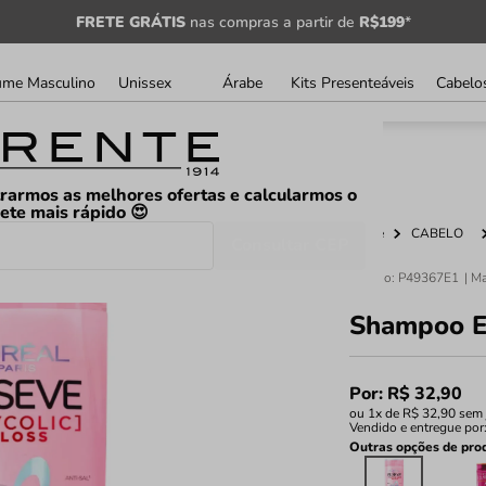
FRETE GRÁTIS
nas compras a partir de
R$199
*
ume Masculino
Unissex
Árabe
Kits Presenteáveis
Cabelo
rarmos as melhores ofertas e calcularmos o
rete mais rápido 😍
Home
CABELO
Consultar CEP
Código
:
P49367E1
Shampoo El
Por:
R$
32
,
90
ou
1
x de
R$
32
,
90
sem 
Vendido e entregue por
Outras opções de pro