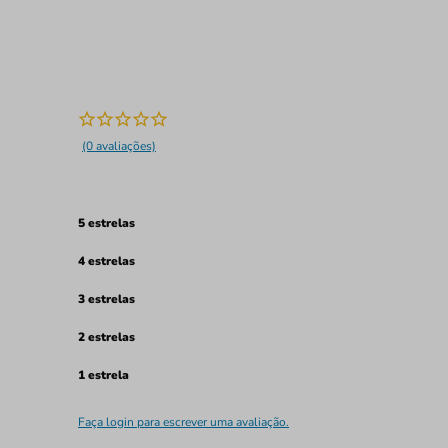
(0 avaliações)
5 estrelas
4 estrelas
3 estrelas
2 estrelas
1 estrela
Faça login para escrever uma avaliação.