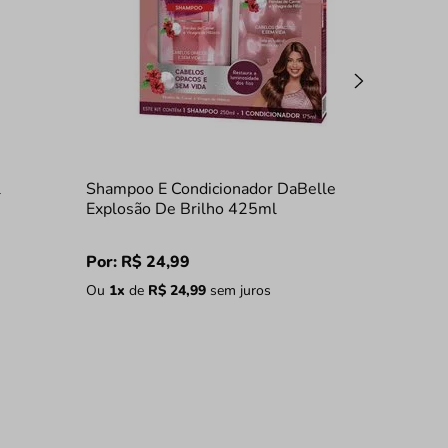
l
Shampoo E Condicionador DaBelle
Explosão De Brilho 425ml
Por:
R$
24
,
99
Ou
1
x
de
R$
24
,
99
sem juros