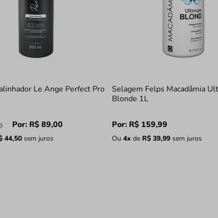
linhador Le Ange Perfect Pro
Selagem Felps Macadâmia Ul
Blonde 1L
Por:
R$
89
,
00
Por:
R$
159
,
99
0
$
44
,
50
sem juros
Ou
4
x
de
R$
39
,
99
sem juros