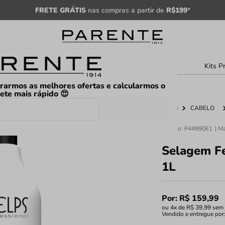
FRETE GRÁTIS
nas compras a partir de
R$199
*
sculino
Unissex
Árabe
Kits P
rarmos as melhores ofertas e calcularmos o
rete mais rápido 😍
Consultar CEP
Home
CABELO
Código
:
P44990E1
Selagem F
1L
Por:
R$
159
,
99
ou
4
x de
R$
39
,
99
sem 
Vendido e entregue por