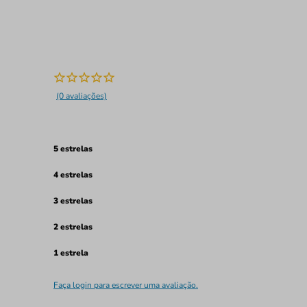
(0 avaliações)
5 estrelas
4 estrelas
3 estrelas
2 estrelas
1 estrela
Faça login para escrever uma avaliação.