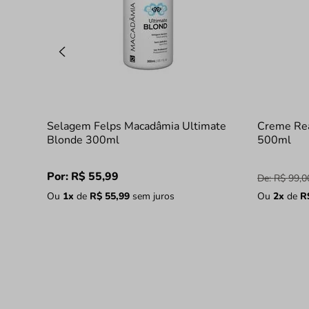
Selagem Felps Macadâmia Ultimate
Creme Rea
Blonde 300ml
500ml
Por:
R$
55
,
99
De:
R$
99
,
0
Ou
1
x
de
R$
55
,
99
sem juros
Ou
2
x
de
R