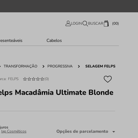
00
LOGIN
BUSCAR
resenteáveis
Cabelos
TRANSFORMAÇÃO
PROGRESSIVA
SELAGEM FELPS MACADÂMI
FELPS
(
0
)
elps Macadâmia Ultimate Blonde
juros
Opções de parcelamento
:
Iap Cosméticos