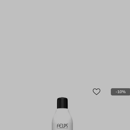
-
10%