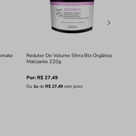
timate
Redutor De Volume Sfera Btx Orgânico
Matizante 220g
Por:
R$
27
,
49
Ou
1
x
de
R$
27
,
49
sem juros