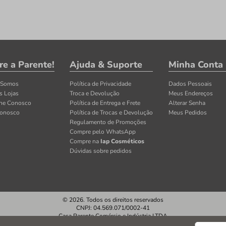
re a Parente!
Ajuda & Suporte
Minha Conta
 Somos
Política de Privacidade
Dados Pessoais
s Lojas
Troca e Devolução
Meus Endereços
lhe Conosco
Política de Entrega e Frete
Alterar Senha
Conosco
Política de Trocas e Devolução
Meus Pedidos
Regulamento de Promoções
Compre pelo WhatsApp
Compre na
Iap Cosméticos
Dúvidas sobre pedidos
© 2026. Todos os direitos reservados
CNPJ: 04.569.071/0002-41
Casa Parente Comércio e Indústria LTDA
Av. Santos Dumont, 3130 - Fortaleza/CE