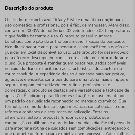
Descrição do produto
O secador de cabelo azul Tiffany Style é uma ótima opção para
uso doméstico e profissional, pois é fácil de manusear. Além disso,
conta com 2000W de potência e 02 velocidades e 03 temperaturas
o que facilita bastante o uso. O produto possui inúmeros
benefícios como jato de ar frio para melhor fixação do penteado,
bico direcionador e anel para pendurar assim você tem a opção de
guardar em local disponível ao uso. Este produto foi desenvolvido
para oferecer desempenho consistente aliado ao conforto durante
o uso. Sua proposta é atender quem busca resultados confiáveis
no cuidado diário, respeitando as características do cabelo e do
couro cabeludo. A experiência de uso é pensada para ser prática,
agradável e eficiente, contribuindo para uma rotina mais simples e
segura. Amplamente utilizado em rotinas profissionais e
domésticas, o produto se destaca pela versatilidade e facilidade de
aplicação. É indicado para diferentes situações de uso, mantendo
um padrão de qualidade reconhecido no mercado cosmético. Sua
formulação e modo de uso seguem práticas consolidadas, o que
reforça a confiança e a segurança na aplicação. Entre os
diferenciais, estão a proposta funcional do produto, sua
composição equilibrada e a praticidade no dia a dia. Ele foi pensado
para integrar a rotina de cuidados sem complicações, entregando o
que promete de forma clara e objetiva, sem excessos. Ao escolher