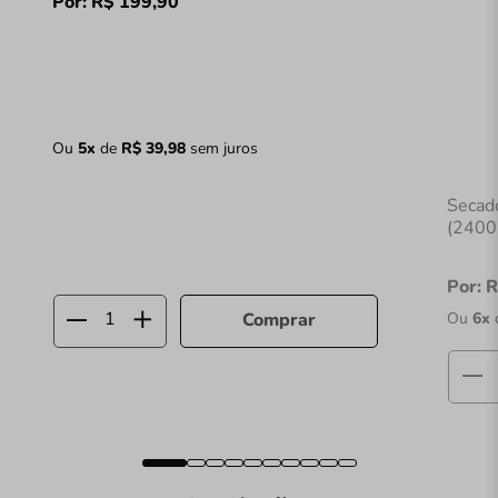
Por:
R$
199
,
90
Ou
5
x
de
R$
39
,
98
sem juros
Secado
(2400
Por:
R
Ou
6
x
Comprar