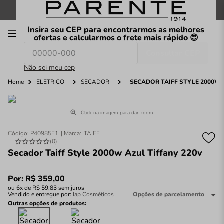
FRETE GRÁTIS
nas compras a partir de
R$199
*
Insira seu CEP para encontrarmos as melhores
00
ofertas e calcularmos o frete mais rápido 😍
Consultar CEP
O que você procura hoje?
Não sei meu cep
Home
ELÉTRICO
SECADOR
SECADOR TAIFF STYLE 2000W 
Click na imagem para dar zoom
Código
:
P40985E1
TAIFF
(
0
)
Secador Taiff Style 2000w Azul Tiffany 220v
Por:
R$
359
,
00
ou
6
x de
R$
59
,
83
sem juros
Vendido e entregue por:
Iap Cosméticos
Opções de parcelamento
Outras opções de produtos: