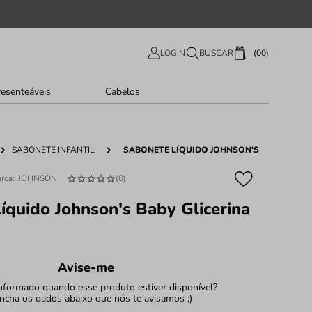
00
LOGIN
BUSCAR
resenteáveis
Cabelos
SABONETE INFANTIL
SABONETE LÍQUIDO JOHNSON'S BABY GLICE
JOHNSON
(
0
)
íquido Johnson's Baby Glicerina