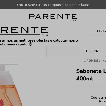
FRETE GRÁTIS
nas compras a partir de
R$199
*
sculino
Unissex
Árabe
Kits P
rarmos as melhores ofertas e calcularmos o
rete mais rápido 😍
Consultar CEP
Home
INFANTIL
Código
:
P25438E1
Sabonete L
400ml