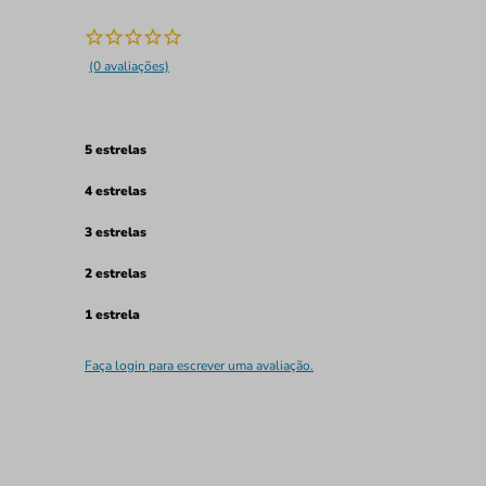
(0 avaliações)
5 estrelas
4 estrelas
3 estrelas
2 estrelas
1 estrela
Faça login para escrever uma avaliação.