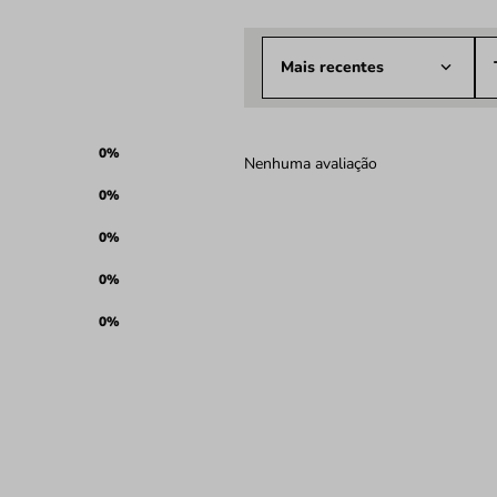
Mais recentes
0%
Nenhuma avaliação
0%
0%
0%
0%