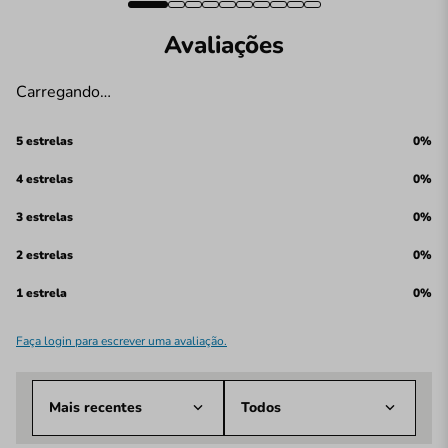
Avaliações
Carregando…
5 estrelas
0%
4 estrelas
0%
3 estrelas
0%
2 estrelas
0%
1 estrela
0%
Faça login para escrever uma avaliação.
Mais recentes
Todos