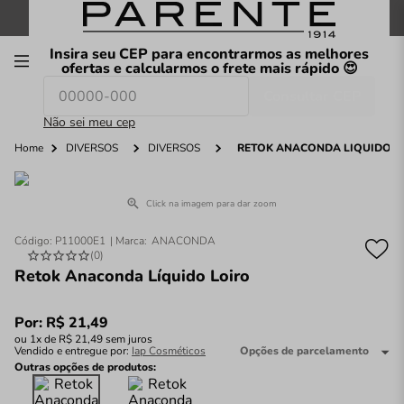
FRETE GRÁTIS
nas compras a partir de
R$199
*
Insira seu CEP para encontrarmos as melhores
00
ofertas e calcularmos o frete mais rápido 😍
Consultar CEP
O que você procura hoje?
Não sei meu cep
Home
DIVERSOS
DIVERSOS
RETOK ANACONDA LÍQUIDO L
Click na imagem para dar zoom
Código
:
P11000E1
ANACONDA
(
0
)
Retok Anaconda Líquido Loiro
Por:
R$
21
,
49
ou
1
x de
R$
21
,
49
sem juros
Vendido e entregue por:
Iap Cosméticos
Opções de parcelamento
Outras opções de produtos: