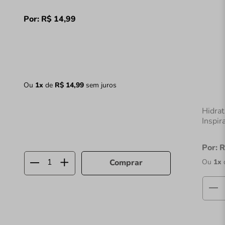
Por:
R$
14
,
99
Ou
1
x
de
R$
14
,
99
sem juros
Hidra
Inspir
Por:
R
Ou
1
x
Comprar