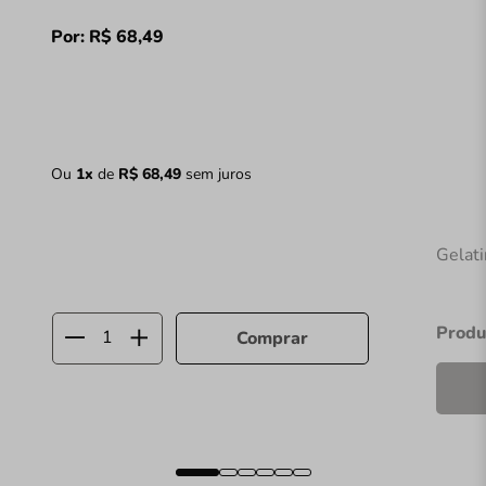
Por:
R$
68
,
49
Ou
1
x
de
R$
68
,
49
sem juros
Gelat
Produ
Comprar