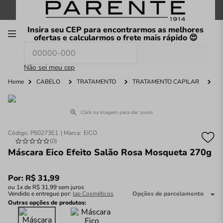
FRETE GRÁTIS
nas compras a partir de
R$199
*
Insira seu CEP para encontrarmos as melhores
00
ofertas e calcularmos o frete mais rápido 😍
Consultar CEP
O que você procura hoje?
Não sei meu cep
Home
CABELO
TRATAMENTO
TRATAMENTO CAPILAR
Click na imagem para dar zoom
Código
:
P50273E1
EICO
(
0
)
Máscara Eico Efeito Salão Rosa Mosqueta 270g
Por:
R$
31
,
99
ou
1
x de
R$
31
,
99
sem juros
Vendido e entregue por:
Iap Cosméticos
Opções de parcelamento
Outras opções de produtos: