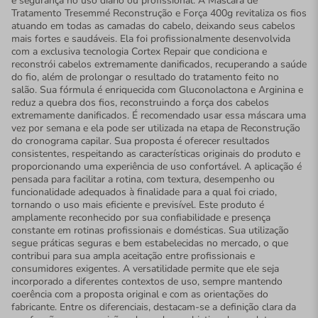
e segurança no uso diário ou profissional. A Máscara de
Tratamento Tresemmé Reconstrução e Força 400g revitaliza os fios
atuando em todas as camadas do cabelo, deixando seus cabelos
mais fortes e saudáveis. Ela foi profissionalmente desenvolvida
com a exclusiva tecnologia Cortex Repair que condiciona e
reconstrói cabelos extremamente danificados, recuperando a saúde
do fio, além de prolongar o resultado do tratamento feito no
salão. Sua fórmula é enriquecida com Gluconolactona e Arginina e
reduz a quebra dos fios, reconstruindo a força dos cabelos
extremamente danificados. É recomendado usar essa máscara uma
vez por semana e ela pode ser utilizada na etapa de Reconstrução
do cronograma capilar. Sua proposta é oferecer resultados
consistentes, respeitando as características originais do produto e
proporcionando uma experiência de uso confortável. A aplicação é
pensada para facilitar a rotina, com textura, desempenho ou
funcionalidade adequados à finalidade para a qual foi criado,
tornando o uso mais eficiente e previsível. Este produto é
amplamente reconhecido por sua confiabilidade e presença
constante em rotinas profissionais e domésticas. Sua utilização
segue práticas seguras e bem estabelecidas no mercado, o que
contribui para sua ampla aceitação entre profissionais e
consumidores exigentes. A versatilidade permite que ele seja
incorporado a diferentes contextos de uso, sempre mantendo
coerência com a proposta original e com as orientações do
fabricante. Entre os diferenciais, destacam-se a definição clara da