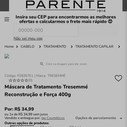
FRETE GRÁTIS
nas compras a partir de
R$199
*
Insira seu CEP para encontrarmos as melhores
00
ofertas e calcularmos o frete mais rápido 😍
Consultar CEP
O que você procura hoje?
Não sei meu cep
Home
CABELO
TRATAMENTO
TRATAMENTO CAPILAR
Click na imagem para dar zoom
Código
:
P28357E1
TRESEMMÉ
(
0
)
Máscara de Tratamento Tresemmé
Reconstrução e Força 400g
Por:
R$
34
,
99
ou
1
x de
R$
34
,
99
sem juros
Vendido e entregue por:
Iap Cosméticos
Opções de parcelamento
Outras opções de produtos: