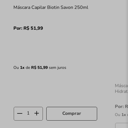
Máscara Capilar Biotin Savon 250ml
Por:
R$
51
,
99
Ou
1
x
de
R$
51
,
99
sem juros
Másca
Hidra
Por:
R
Comprar
Ou
1
x