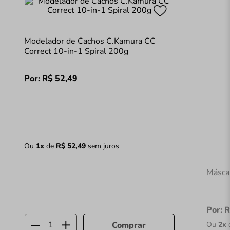
Modelador de Cachos C.Kamura CC
Correct 10-in-1 Spiral 200g
Por:
R$
52
,
49
Ou
1
x
de
R$
52
,
49
sem juros
Másca
Por:
R
Ou
2
x
Comprar