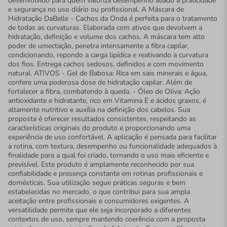
desenvolvido para quem valoriza desempenho aliado à praticidade
e segurança no uso diário ou profissional. A Máscara de
Hidratação DaBelle - Cachos da Onda é perfeita para o tratamento
de todas as curvaturas. Elaborada com ativos que devolvem a
hidratação, definição e volume dos cachos. A máscara tem alto
poder de umectação, penetra intensamente a fibra capilar,
condicionando, repondo a carga lipídica e reativando a curvatura
dos fios. Entrega cachos sedosos, definidos e com movimento
natural. ATIVOS - Gel de Babosa: Rica em sais minerais e água,
confere uma poderosa dose de hidratação capilar. Além de
fortalecer a fibra, combatendo à queda. - Óleo de Oliva: Ação
antioxidante e hidratante, rico em Vitamina E e ácidos graxos, é
altamente nutritivo e auxília na definição dos cabelos. Sua
proposta é oferecer resultados consistentes, respeitando as
características originais do produto e proporcionando uma
experiência de uso confortável. A aplicação é pensada para facilitar
a rotina, com textura, desempenho ou funcionalidade adequados à
finalidade para a qual foi criado, tornando o uso mais eficiente e
previsível. Este produto é amplamente reconhecido por sua
confiabilidade e presença constante em rotinas profissionais e
domésticas. Sua utilização segue práticas seguras e bem
estabelecidas no mercado, o que contribui para sua ampla
aceitação entre profissionais e consumidores exigentes. A
versatilidade permite que ele seja incorporado a diferentes
contextos de uso, sempre mantendo coerência com a proposta