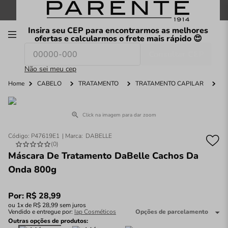
FRETE GRÁTIS
nas compras a partir de
R$199
*
Insira seu CEP para encontrarmos as melhores
00
ofertas e calcularmos o frete mais rápido 😍
Consultar CEP
O que você procura hoje?
Não sei meu cep
Home
CABELO
TRATAMENTO
TRATAMENTO CAPILAR
Click na imagem para dar zoom
Código
:
P47619E1
DABELLE
(
0
)
Máscara De Tratamento DaBelle Cachos Da
Onda 800g
Por:
R$
28
,
99
ou
1
x de
R$
28
,
99
sem juros
Vendido e entregue por:
Iap Cosméticos
Opções de parcelamento
Outras opções de produtos: