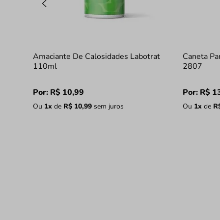
Amaciante De Calosidades Labotrat
Caneta Par
110ml
2807
Por:
R$
10
,
99
Por:
R$
1
Ou
1
x
de
R$
10
,
99
sem juros
Ou
1
x
de
R