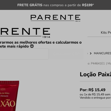
FRETE GRÁTIS
nas compras a partir de
R$199
*
sculino
Unissex
Árabe
Kits P
rarmos as melhores ofertas e calcularmos o
rete mais rápido 😍
Consultar CEP
Home
MANICURES 
Código
:
P44641E1
Loção Pai
Por:
R$
15
,
49
ou
1
x de
R$
15
,
49
sem 
Vendido e entregue por