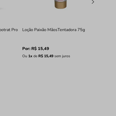
otrat Pro
Loção Paixão MãosTentadora 75g
Por:
R$
15
,
49
Ou
1
x
de
R$
15
,
49
sem juros