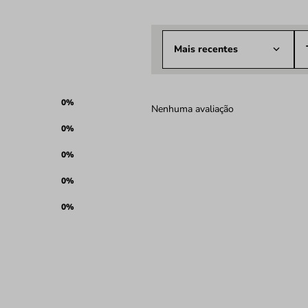
Mais recentes
0%
Nenhuma avaliação
0%
0%
0%
0%