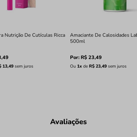
a Nutrição De Cutículas Ricca
Amaciante De Calosidades Lab
500ml
3
,
49
Por:
R$
23
,
49
$
13
,
49
sem juros
Ou
1
x
de
R$
23
,
49
sem juros
Avaliações