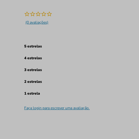
(0 avaliações)
5 estrelas
4 estrelas
3 estrelas
2 estrelas
1 estrela
Faça login para escrever uma avaliação.