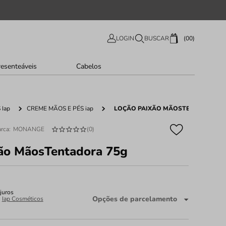
00
LOGIN
BUSCAR
resenteáveis
Cabelos
Iap
CREME MÃOS E PÉS iap
LOÇÃO PAIXÃO MÃOSTENTADORA 7
MONANGE
(
0
)
xão MãosTentadora 75g
juros
Opções de parcelamento
:
Iap Cosméticos