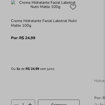
Creme Hidratante Facial Labotrat Nutri
Matte 100g
Por:
R$
24
,
99
Ou
1
x
de
R$
24
,
99
sem juros
Hidra
Por:
R
Ou
1
x