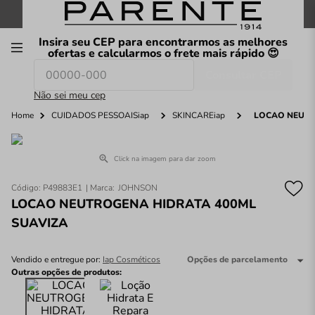
FRETE GRÁTIS
nas compras a partir de
R$199
*
Insira seu CEP para encontrarmos as melhores
00
ofertas e calcularmos o frete mais rápido 😍
Consultar CEP
O que você procura hoje?
Não sei meu cep
Home
CUIDADOS PESSOAISiap
SKINCAREiap
LOCAO NEUTR
Click na imagem para dar zoom
Código
:
P49883E1
JOHNSON
LOCAO NEUTROGENA HIDRATA 400ML
SUAVIZA
Vendido e entregue por:
Iap Cosméticos
Opções de parcelamento
Outras opções de produtos: