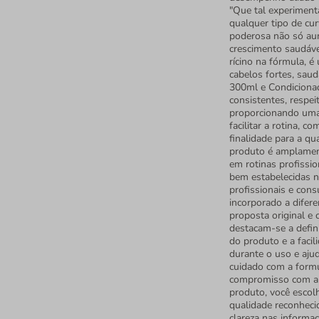
"Que tal experiment
qualquer tipo de cu
poderosa não só aum
crescimento saudáve
rícino na fórmula, 
cabelos fortes, sa
300ml e Condicionad
consistentes, respei
proporcionando uma 
facilitar a rotina, 
finalidade para a qua
produto é amplament
em rotinas profissio
bem estabelecidas n
profissionais e cons
incorporado a difer
proposta original e 
destacam-se a defin
do produto e a facil
durante o uso e aju
cuidado com a form
compromisso com a q
produto, você escol
qualidade reconheci
clareza nas informa