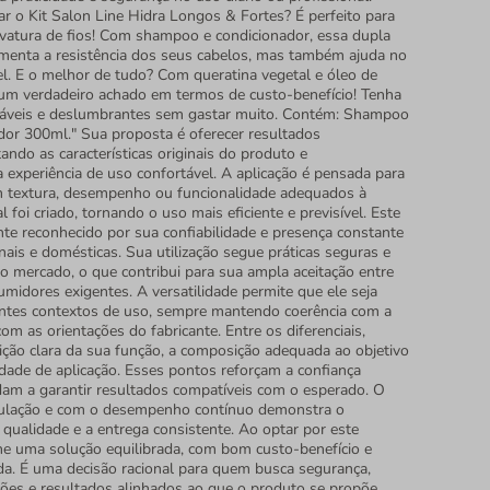
ar o Kit Salon Line Hidra Longos & Fortes? É perfeito para
rvatura de fios! Com shampoo e condicionador, essa dupla
enta a resistência dos seus cabelos, mas também ajuda no
l. E o melhor de tudo? Com queratina vegetal e óleo de
é um verdadeiro achado em termos de custo-benefício! Tenha
udáveis e deslumbrantes sem gastar muito. Contém: Shampoo
or 300ml." Sua proposta é oferecer resultados
tando as características originais do produto e
experiência de uso confortável. A aplicação é pensada para
com textura, desempenho ou funcionalidade adequados à
l foi criado, tornando o uso mais eficiente e previsível. Este
e reconhecido por sua confiabilidade e presença constante
nais e domésticas. Sua utilização segue práticas seguras e
o mercado, o que contribui para sua ampla aceitação entre
umidores exigentes. A versatilidade permite que ele seja
entes contextos de uso, sempre mantendo coerência com a
com as orientações do fabricante. Entre os diferenciais,
ição clara da sua função, a composição adequada ao objetivo
idade de aplicação. Esses pontos reforçam a confiança
dam a garantir resultados compatíveis com o esperado. O
ulação e com o desempenho contínuo demonstra o
ualidade e a entrega consistente. Ao optar por este
he uma solução equilibrada, com bom custo-benefício e
da. É uma decisão racional para quem busca segurança,
ções e resultados alinhados ao que o produto se propõe.