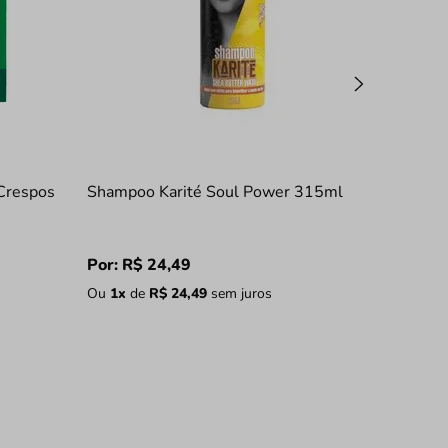
Crespos
Shampoo Karité Soul Power 315ml
Por:
R$
24
,
49
Ou
1
x
de
R$
24
,
49
sem juros