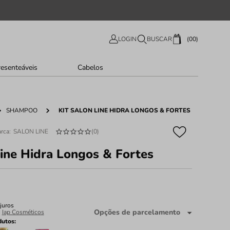
00
LOGIN
BUSCAR
resenteáveis
Cabelos
SHAMPOO
KIT SALON LINE HIDRA LONGOS & FORTES
SALON LINE
(
0
)
Line Hidra Longos & Fortes
juros
Opções de parcelamento
:
Iap Cosméticos
dutos: