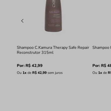
Shampoo C.Kamura Therapy Safe Repair
Shampoo 
Reconstrutor 315ml
Por:
R$
42
,
99
Por:
R$
4
Ou
1
x
de
R$
42
,
99
sem juros
Ou
1
x
de
R