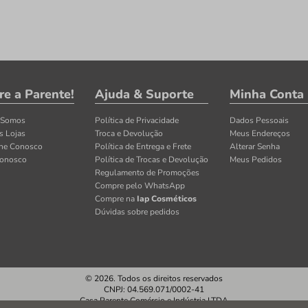
re a Parente!
Ajuda & Suporte
Minha Conta
 Somos
Política de Privacidade
Dados Pessoais
s Lojas
Troca e Devolução
Meus Endereços
lhe Conosco
Política de Entrega e Frete
Alterar Senha
Conosco
Política de Trocas e Devolução
Meus Pedidos
Regulamento de Promoções
Compre pelo WhatsApp
Compre na
Iap Cosméticos
Dúvidas sobre pedidos
© 2026. Todos os direitos reservados
CNPJ: 04.569.071/0002-41
Casa Parente Comércio e Indústria LTDA