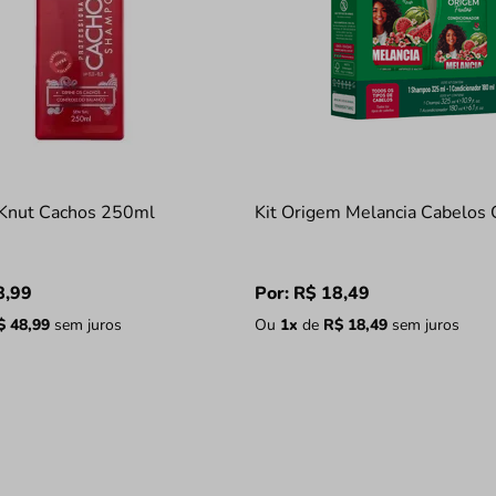
Knut Cachos 250ml
Kit Origem Melancia Cabelos 
8
,
99
Por:
R$
18
,
49
$
48
,
99
sem juros
Ou
1
x
de
R$
18
,
49
sem juros