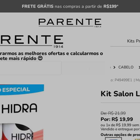
FRETE GRÁTIS
nas compras a partir de
R$199
*
sculino
Unissex
Árabe
Kits P
rarmos as melhores ofertas e calcularmos o
rete mais rápido 😍
Consultar CEP
Home
CABELO
Código
:
P49499E1
Kit Salon 
De:
R$
21
,
99
Por:
R$
19
,
99
ou
1
x de
R$
19
,
99
sem 
Vendido e entregue por
Outras opções de pro