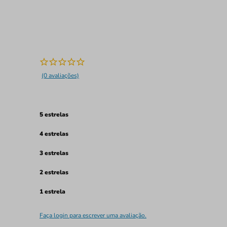
(0 avaliações)
5 estrelas
4 estrelas
3 estrelas
2 estrelas
1 estrela
Faça login para escrever uma avaliação.