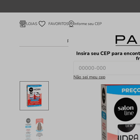
Informe seu CEP
LOJAS
FAVORITOS
Perfume Feminino
Perfume Ma
Insira seu CEP para encont
f
9%
Não sei meu cep