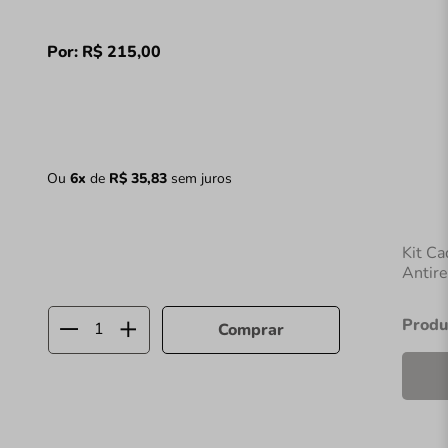
Por:
R$
215
,
00
Ou
6
x
de
R$
35
,
83
sem juros
Kit Ca
Antir
Produ
Comprar