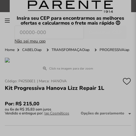
FRETE GRÁTIS
nas compras a partir de
R$199
*
Insira seu CEP para encontrarmos as melhores
00
ofertas e calcularmos o frete mais rápido 😍
Consultar CEP
O que você procura hoje?
Não sei meu cep
Home
CABELOiap
TRANSFORMAÇÃOiap
PROGRESSIVAiap
Click na imagem para dar zoom
Código
:
P42506E1
HANOVA
Kit Progressiva Hanova Lizz Repair 1L
Por:
R$
215
,
00
ou
6
x de
R$
35
,
83
sem juros
Vendido e entregue por:
Iap Cosméticos
Opções de parcelamento