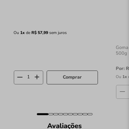
Ou
1
x
de
R$
57
,
99
sem juros
Goma 
500g
Por:
R
Ou
1
x
Comprar
Avaliações