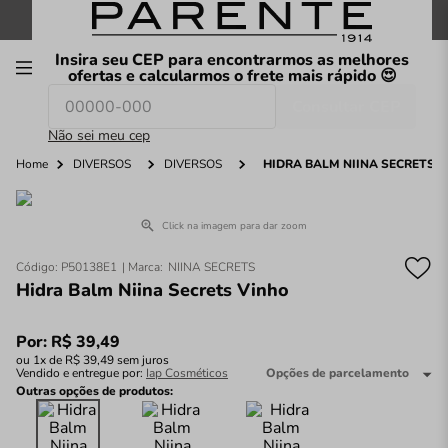
FRETE GRÁTIS
nas compras a partir de
R$199
*
Insira seu CEP para encontrarmos as melhores
00
ofertas e calcularmos o frete mais rápido 😍
Consultar CEP
O que você procura hoje?
Não sei meu cep
Home
DIVERSOS
DIVERSOS
HIDRA BALM NIINA SECRETS 
Click na imagem para dar zoom
Código
:
P50138E1
NIINA SECRETS
Hidra Balm Niina Secrets Vinho
Por:
R$
39
,
49
ou
1
x de
R$
39
,
49
sem juros
Vendido e entregue por:
Iap Cosméticos
Opções de parcelamento
Outras opções de produtos: