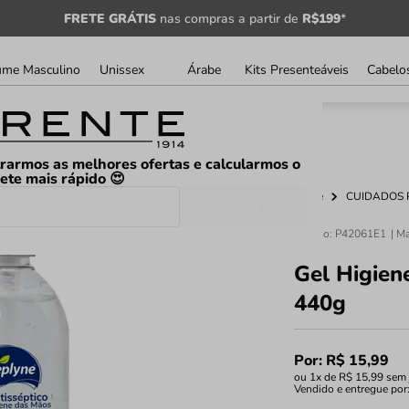
FRETE GRÁTIS
nas compras a partir de
R$199
*
ume Masculino
Unissex
Árabe
Kits Presenteáveis
Cabelo
rarmos as melhores ofertas e calcularmos o
rete mais rápido 😍
Home
CUIDADOS 
Consultar CEP
Código
:
P42061E1
Gel Higien
440g
Por:
R$
15
,
99
ou
1
x de
R$
15
,
99
sem 
Vendido e entregue por