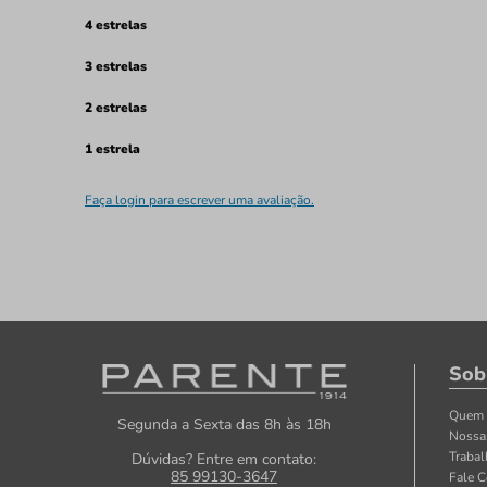
4 estrelas
3 estrelas
2 estrelas
1 estrela
Faça login para escrever uma avaliação.
Sob
Quem
Segunda a Sexta das 8h às 18h
Nossa
Traba
Dúvidas? Entre em contato:
85 99130-3647
Fale 