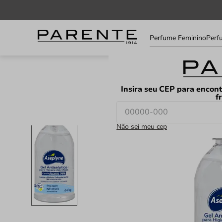
Informe
Perfume Feminino
Perf
seu
LOJAS
FAVORITOS
CEP
Insira seu CEP para encont
f
Não sei meu cep