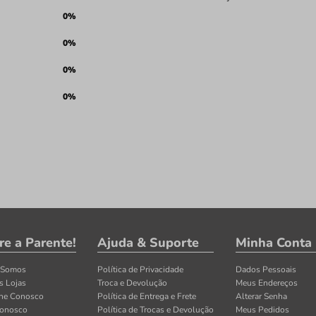
0%
0%
0%
0%
re a Parente!
Ajuda & Suporte
Minha Conta
 Somos
Política de Privacidade
Dados Pessoais
s Lojas
Troca e Devolução
Meus Endereços
lhe Conosco
Política de Entrega e Frete
Alterar Senha
Conosco
Política de Trocas e Devolução
Meus Pedidos