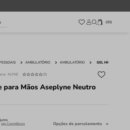
s
00
PESSOAIS
AMBULATÓRIO
AMBULATÓRIO
GEL HIGIENE PAR
ALYNE
(
0
)
e para Mãos Aseplyne Neutro
juros
Opções de parcelamento
:
Iap Cosméticos