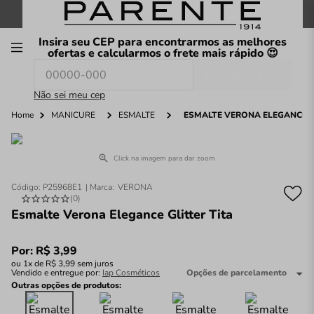
FRETE GRÁTIS
nas compras a partir de
R$199
*
Insira seu CEP para encontrarmos as melhores
00
ofertas e calcularmos o frete mais rápido 😍
Consultar CEP
O que você procura hoje?
Não sei meu cep
Home
MANICURE
ESMALTE
ESMALTE VERONA ELEGANCE G
Click na imagem para dar zoom
Código
:
P25968E1
VERONA
(
0
)
Esmalte Verona Elegance Glitter Tita
Por:
R$
3
,
99
ou
1
x de
R$
3
,
99
sem juros
Vendido e entregue por:
Iap Cosméticos
Opções de parcelamento
Outras opções de produtos: