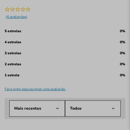
(0 avaliações)
5 estrelas
0%
4 estrelas
0%
3 estrelas
0%
2 estrelas
0%
1 estrela
0%
Faça login para escrever uma avaliação.
Mais recentes
Todos