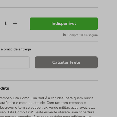
Indisponível
Compra 100% segura
 e prazo de entrega
Calcular Frete
oduto
emoso Eita Como Cria 8ml é a cor ideal para quem busca
autêntico e cheio de atitude. Com um tom cremoso e
screver o tom se souber, ex: verde militar, azul royal, etc.,
são "Eita Como Cria"), este esmalte oferece uma cobertura
 em poucas camadas. Sua cor é perfeita para adicionar um