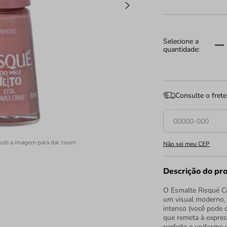
Consulte o frete
sob a imagem para dar zoom
Não sei meu CEP
Descrição do pr
O Esmalte Risqué Cr
um visual moderno, 
intenso (você pode de
que remeta à expres
perfeita e uniforme