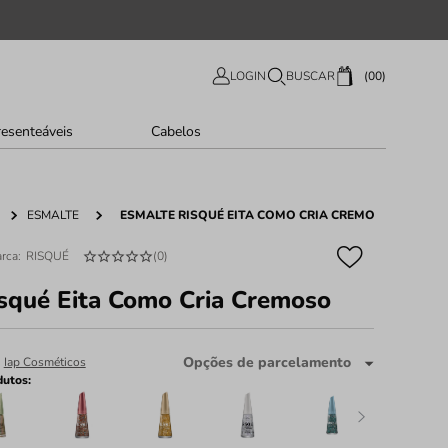
00
LOGIN
BUSCAR
resenteáveis
Cabelos
ESMALTE
ESMALTE RISQUÉ EITA COMO CRIA CREMOSO
RISQUÉ
(
0
)
squé Eita Como Cria Cremoso
Opções de parcelamento
:
Iap Cosméticos
dutos: