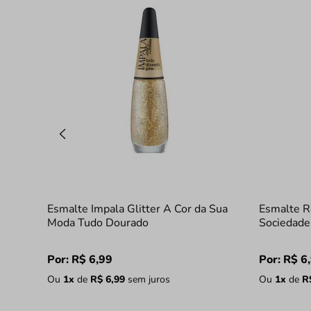
Esmalte Impala Glitter A Cor da Sua
Esmalte R
Moda Tudo Dourado
Sociedade
Por:
R$
6
,
99
Por:
R$
6
,
Ou
1
x
de
R$
6
,
99
sem juros
Ou
1
x
de
R