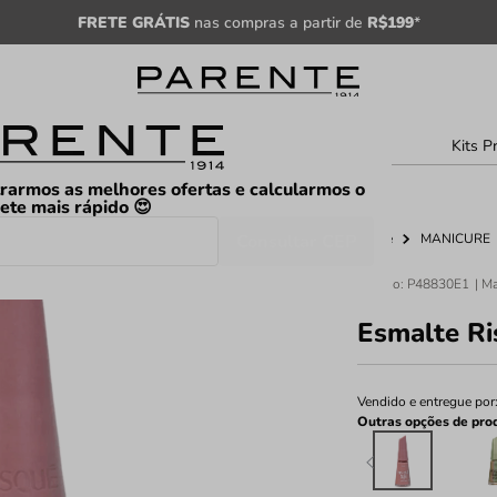
FRETE GRÁTIS
nas compras a partir de
R$199
*
sculino
Unissex
Árabe
Kits P
rarmos as melhores ofertas e calcularmos o
rete mais rápido 😍
Consultar CEP
Home
MANICURE
Código
:
P48830E1
Esmalte Ri
Vendido e entregue por
Outras opções de pro