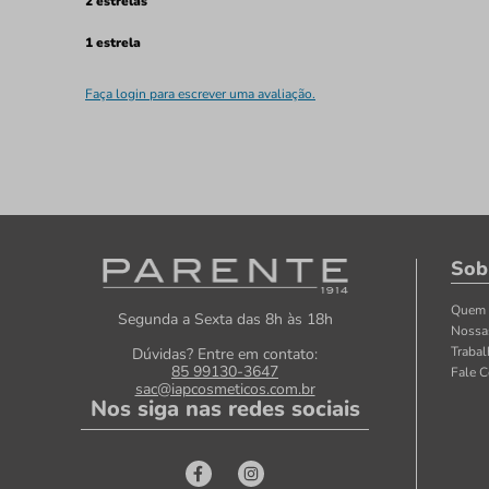
2 estrelas
1 estrela
Faça login para escrever uma avaliação.
Sob
Quem
Segunda a Sexta das 8h às 18h
Nossa
Traba
Dúvidas? Entre em contato:
85 99130-3647
Fale 
sac@iapcosmeticos.com.br
Nos siga nas redes sociais