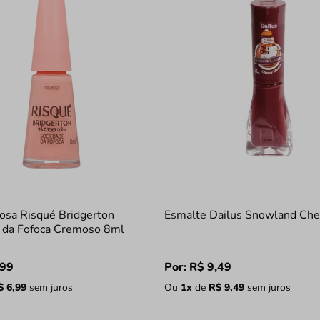
osa Risqué Bridgerton
Esmalte Dailus Snowland Che
 da Fofoca Cremoso 8ml
99
Por:
R$
9
,
49
$
6
,
99
sem juros
Ou
1
x
de
R$
9
,
49
sem juros