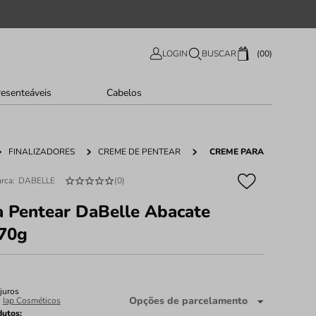
00
LOGIN
BUSCAR
resenteáveis
Cabelos
FINALIZADORES
CREME DE PENTEAR
CREME PARA PENTEAR D
DABELLE
(
0
)
 Pentear DaBelle Abacate
270g
juros
Opções de parcelamento
:
Iap Cosméticos
dutos: