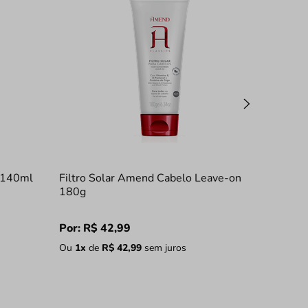
r 140ml
Filtro Solar Amend Cabelo Leave-on
180g
Por:
R$
42
,
99
Ou
1
x
de
R$
42
,
99
sem juros