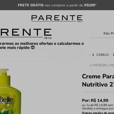
FRETE GRÁTIS
nas compras a partir de
R$199
*
sculino
Unissex
Árabe
Kits P
rarmos as melhores ofertas e calcularmos o
rete mais rápido 😍
Consultar CEP
Home
CABELO
Código
:
P47622E1
Creme Para
Nutritivo 
Por:
R$
14
,
99
ou
1
x de
R$
14
,
99
sem 
Vendido e entregue por
Outras opções de pro