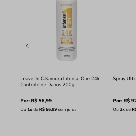
Leave-In C.Kamura Intense One 24k
Spray Ult
Controle de Danos 200g
Por:
R$
56
,
99
Por:
R$
9
Ou
1
x
de
R$
56
,
99
sem juros
Ou
2
x
de
R