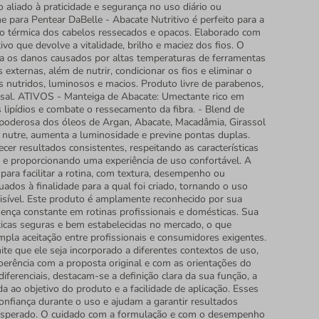
 aliado à praticidade e segurança no uso diário ou
e para Pentear DaBelle - Abacate Nutritivo é perfeito para a
ção térmica dos cabelos ressecados e opacos. Elaborado com
o que devolve a vitalidade, brilho e maciez dos fios. O
a os danos causados por altas temperaturas de ferramentas
 externas, além de nutrir, condicionar os fios e eliminar o
os nutridos, luminosos e macios. Produto livre de parabenos,
e sal. ATIVOS - Manteiga de Abacate: Umectante rico em
 lipídios e combate o ressecamento da fibra. - Blend de
poderosa dos óleos de Argan, Abacate, Macadâmia, Girassol
e nutre, aumenta a luminosidade e previne pontas duplas.
cer resultados consistentes, respeitando as características
o e proporcionando uma experiência de uso confortável. A
para facilitar a rotina, com textura, desempenho ou
ados à finalidade para a qual foi criado, tornando o uso
visível. Este produto é amplamente reconhecido por sua
sença constante em rotinas profissionais e domésticas. Sua
áticas seguras e bem estabelecidas no mercado, o que
mpla aceitação entre profissionais e consumidores exigentes.
ite que ele seja incorporado a diferentes contextos de uso,
rência com a proposta original e com as orientações do
diferenciais, destacam-se a definição clara da sua função, a
 ao objetivo do produto e a facilidade de aplicação. Esses
onfiança durante o uso e ajudam a garantir resultados
esperado. O cuidado com a formulação e com o desempenho