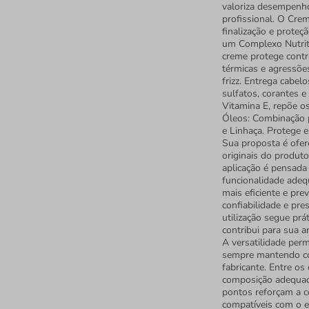
valoriza desempenho
profissional. O Crem
finalização e prote
um Complexo Nutritiv
creme protege contr
térmicas e agressões
frizz. Entrega cabel
sulfatos, corantes 
Vitamina E, repõe os
Óleos: Combinação 
e Linhaça. Protege 
Sua proposta é ofere
originais do produt
aplicação é pensada 
funcionalidade adequ
mais eficiente e pre
confiabilidade e pre
utilização segue pr
contribui para sua a
A versatilidade perm
sempre mantendo coe
fabricante. Entre os 
composição adequada
pontos reforçam a c
compatíveis com o 