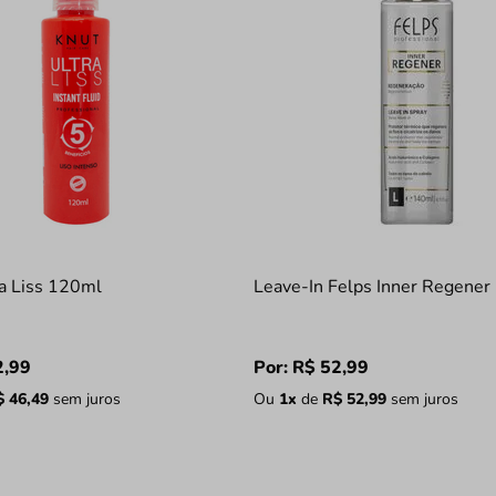
ra Liss 120ml
Leave-In Felps Inner Regene
2
,
99
Por:
R$
52
,
99
$
46
,
49
sem juros
Ou
1
x
de
R$
52
,
99
sem juros