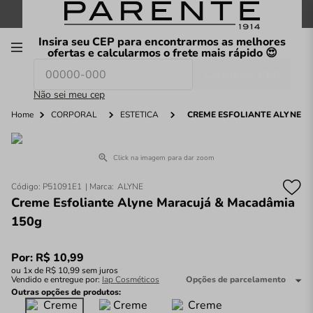
FRETE GRÁTIS
nas compras a partir de
R$199
*
Insira seu CEP para encontrarmos as melhores
00
ofertas e calcularmos o frete mais rápido 😍
Consultar CEP
O que você procura hoje?
Não sei meu cep
Home
CORPORAL
ESTÉTICA
CREME ESFOLIANTE ALYNE M
Click na imagem para dar zoom
Código
:
P51091E1
ALYNE
Creme Esfoliante Alyne Maracujá & Macadâmia
150g
Por:
R$
10
,
99
ou
1
x de
R$
10
,
99
sem juros
Vendido e entregue por:
Iap Cosméticos
Opções de parcelamento
Outras opções de produtos: