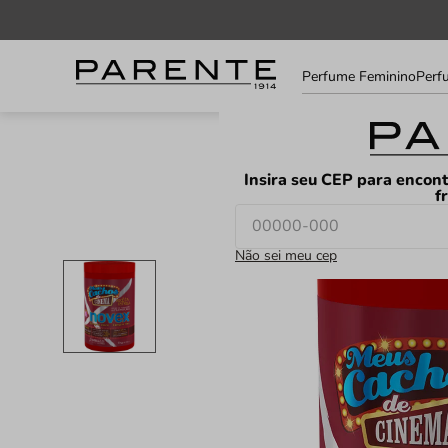
Informe
Perfume Feminino
Perf
seu
LOJAS
FAVORITOS
CEP
Insira seu CEP para encont
f
Não sei meu cep