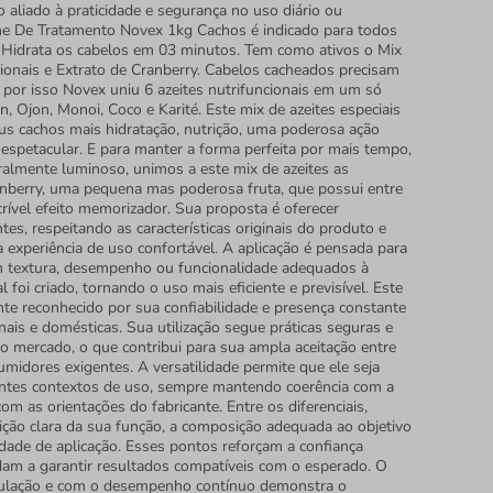
 aliado à praticidade e segurança no uso diário ou
me De Tratamento Novex 1kg Cachos é indicado para todos
. Hidrata os cabelos em 03 minutos. Tem como ativos o Mix
cionais e Extrato de Cranberry. Cabelos cacheados precisam
 por isso Novex uniu 6 azeites nutrifuncionais em um só
n, Ojon, Monoi, Coco e Karité. Este mix de azeites especiais
eus cachos mais hidratação, nutrição, uma poderosa ação
o espetacular. E para manter a forma perfeita por mais tempo,
ralmente luminoso, unimos a este mix de azeites as
nberry, uma pequena mas poderosa fruta, que possui entre
crível efeito memorizador. Sua proposta é oferecer
tes, respeitando as características originais do produto e
experiência de uso confortável. A aplicação é pensada para
com textura, desempenho ou funcionalidade adequados à
l foi criado, tornando o uso mais eficiente e previsível. Este
e reconhecido por sua confiabilidade e presença constante
nais e domésticas. Sua utilização segue práticas seguras e
o mercado, o que contribui para sua ampla aceitação entre
umidores exigentes. A versatilidade permite que ele seja
entes contextos de uso, sempre mantendo coerência com a
com as orientações do fabricante. Entre os diferenciais,
ição clara da sua função, a composição adequada ao objetivo
idade de aplicação. Esses pontos reforçam a confiança
dam a garantir resultados compatíveis com o esperado. O
ulação e com o desempenho contínuo demonstra o