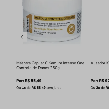
Máscara Capilar C.Kamura Intense One
Alisador K
Controle de Danos 250g
Por:
R$
55
,
49
Por:
R$
9
Ou
1
x
de
R$
55
,
49
sem juros
Ou
2
x
de
R