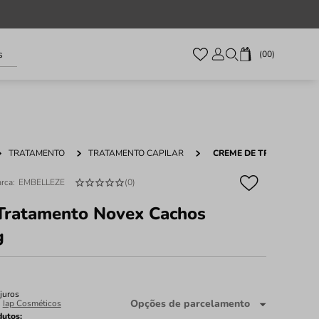
s
00
TRATAMENTO
TRATAMENTO CAPILAR
CREME DE TRATAMENTO
EMBELLEZE
(
0
)
Tratamento Novex Cachos
g
juros
Opções de parcelamento
:
Iap Cosméticos
dutos: