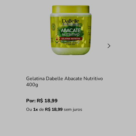
Gelatina Dabelle Abacate Nutritivo
400g
Por:
R$
18
,
99
Ou
1
x
de
R$
18
,
99
sem juros