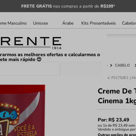
FRETE GRÁTIS
nas compras a partir de
R$199
*
ume Masculino
Unissex
Árabe
Kits Presenteáveis
Cabelo
rarmos as melhores ofertas e calcularmos o
rete mais rápido 😍
Home
CABELO
Consultar CEP
Código
:
P31750E1
Creme De 
Cinema 1k
Por:
R$
23
,
49
ou
1
x de
R$
23
,
49
sem 
Vendido e entregue por
Outras opções de pro