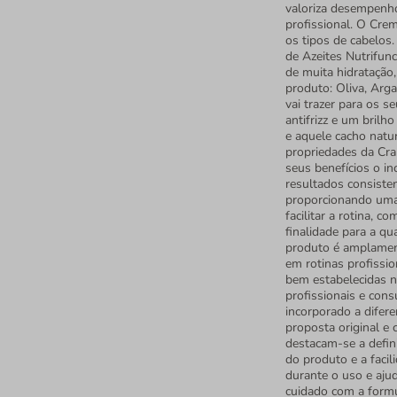
valoriza desempenho
profissional. O Cre
os tipos de cabelos
de Azeites Nutrifun
de muita hidratação,
produto: Oliva, Arga
vai trazer para os s
antifrizz e um brilh
e aquele cacho natu
propriedades da Cra
seus benefícios o in
resultados consisten
proporcionando uma 
facilitar a rotina, 
finalidade para a qua
produto é amplament
em rotinas profissio
bem estabelecidas n
profissionais e cons
incorporado a difer
proposta original e 
destacam-se a defin
do produto e a facil
durante o uso e aju
cuidado com a form