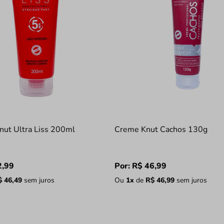
nut Ultra Liss 200ml
Creme Knut Cachos 130g
2
,
99
Por:
R$
46
,
99
$
46
,
49
sem juros
Ou
1
x
de
R$
46
,
99
sem juros