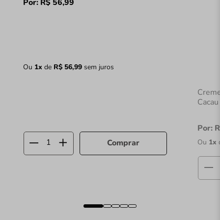
Por:
R$
56
,
99
Ou
1
x
de
R$
56
,
99
sem juros
Creme
Cacau
Por:
R
Ou
1
x
Comprar