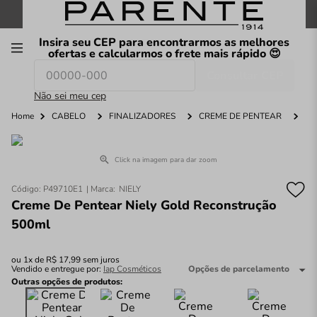
FRETE GRÁTIS
nas compras a partir de
R$199
*
Insira seu CEP para encontrarmos as melhores
00
ofertas e calcularmos o frete mais rápido 😍
Consultar CEP
O que você procura hoje?
Não sei meu cep
Home
CABELO
FINALIZADORES
CREME DE PENTEAR
C
Click na imagem para dar zoom
Código
:
P49710E1
NIELY
Creme De Pentear Niely Gold Reconstrução
500ml
ou
1
x de
R$
17
,
99
sem juros
Vendido e entregue por:
Iap Cosméticos
Opções de parcelamento
Outras opções de produtos: