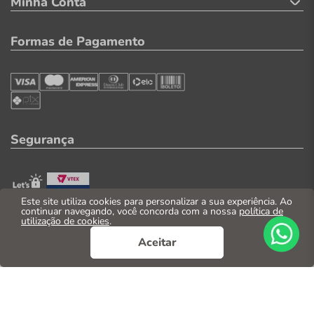
Minha Conta
Formas de Pagamento
Segurança
Este site utiliza cookies para personalizar a sua experiência. Ao
continuar navegando, você concorda com a nossa
política de
utilização de cookies
.
© 2026. Todos os direitos reservados
Aceitar
CNPJ: 04.569.071/0002-41
Casa Parente Comércio e Indústria LTDA
Av. Santos Dumont, 3130 - Fortaleza/CE