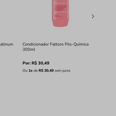
latinum
Condicionador Fattore Pós-Química
300ml
Por:
R$
30
,
49
Ou
1
x
de
R$
30
,
49
sem juros