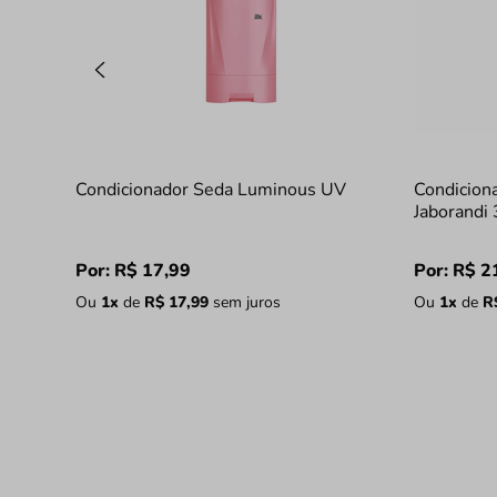
Condicionador Seda Luminous UV
Condicion
Jaborandi
Por:
R$
17
,
99
Por:
R$
2
Ou
1
x
de
R$
17
,
99
sem juros
Ou
1
x
de
R