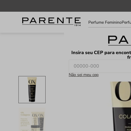
Informe
Perfume Feminino
Perf
seu
LOJAS
FAVORITOS
CEP
Insira seu CEP para encont
f
Não sei meu cep