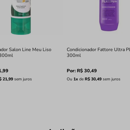
ador Salon Line Meu Liso
Condicionador Fattore Ultra P
 300ml
300ml
1
,
99
Por:
R$
30
,
49
$
21
,
99
sem juros
Ou
1
x
de
R$
30
,
49
sem juros