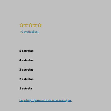
(0 avaliações)
5 estrelas
4 estrelas
3 estrelas
2 estrelas
1 estrela
Faça login para escrever uma avaliação.