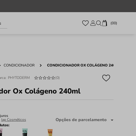
s
00
CONDICIONADOR
CONDICIONADOR OX COLÁGENO 240ML
PHYTODERM
(
0
)
dor Ox Colágeno 240ml
juros
Opções de parcelamento
:
Iap Cosméticos
dutos: