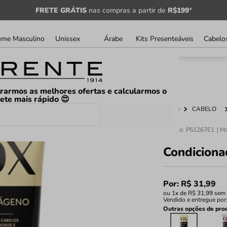
FRETE GRÁTIS
nas compras a partir de
R$199
*
ume Masculino
Unissex
Árabe
Kits Presenteáveis
Cabelo
rarmos as melhores ofertas e calcularmos o
rete mais rápido 😍
Home
CABELO
Consultar CEP
Código
:
P51267E1
Condiciona
Por:
R$
31
,
99
ou
1
x de
R$
31
,
99
sem 
Vendido e entregue por
Outras opções de pro