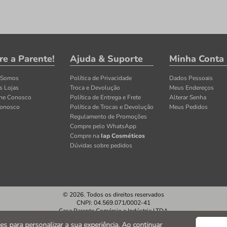
re a Parente!
Ajuda & Suporte
Minha Conta
 Somos
Política de Privacidade
Dados Pessoais
s Lojas
Troca e Devolução
Meus Endereços
lhe Conosco
Política de Entrega e Frete
Alterar Senha
Conosco
Política de Trocas e Devolução
Meus Pedidos
Regulamento de Promoções
Compre pelo WhatsApp
Compre na
Iap Cosméticos
Dúvidas sobre pedidos
© 2026. Todos os direitos reservados
CNPJ: 04.569.071/0002-41
Casa Parente Comércio e Indústria LTDA
Av. Santos Dumont, 3130 - Fortaleza/CE
kies para personalizar a sua experiência. Ao continuar