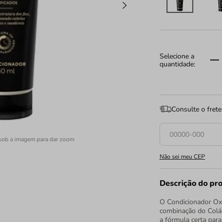
Consulte o frete
sob a imagem para dar zoom
Não sei meu CEP
Descrição do pr
O Condicionador Ox 
combinação do Colá
a fórmula certa para