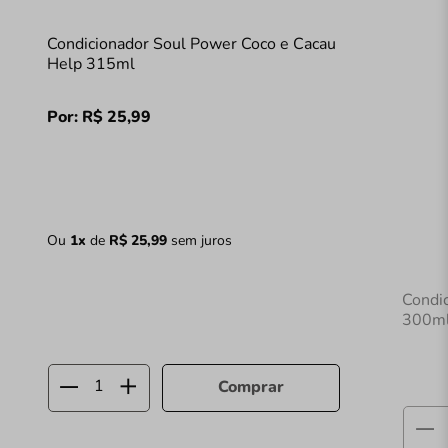
Condicionador Soul Power Coco e Cacau
Help 315ml
Por:
R$
25
,
99
Ou
1
x
de
R$
25
,
99
sem juros
Condi
300m
Comprar