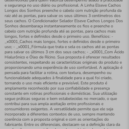
desenvolvido para quem valoriza desempenho aliado à praticidade
e segurança no uso diário ou profissional. A Linha Elseve Cachos
Longos dos Sonhos preenche o cabelo com nutrição profunda da
raiz até as pontas, para salvar os seus últimos 3 centímetros dos
seus cachos. O Condicionador Selador Elseve Cachos Longos Dos
Sonhos desembaraça instantaneamente os fios e preenche o
cabelo com nutrição profunda até as pontas, para cachos mais
longos, fortes e definidos desde o primeiro uso. Benefícios: -
_x0001_Cachos mais longos, fortes e definidos desde o primeiro
uso; - _x0001_Fórmula que trata e sela os cachos até as pontas
para salvar os últimos 3 cm dos seus cachos; - _x0001_Com Ácido
Hialurônico e Óleo de Rícino. Sua proposta é oferecer resultados
consistentes, respeitando as características originais do produto e
proporcionando uma experiência de uso confortável. A aplicação é
pensada para facilitar a rotina, com textura, desempenho ou
funcionalidade adequados à finalidade para a qual foi criado,
tornando o uso mais eficiente e previsível. Este produto é
amplamente reconhecido por sua confiabilidade e presença
constante em rotinas profissionais e domésticas. Sua utilização
segue práticas seguras e bem estabelecidas no mercado, o que
contribui para sua ampla aceitação entre profissionais e
consumidores exigentes. A versatilidade permite que ele seja
incorporado a diferentes contextos de uso, sempre mantendo
coerência com a proposta original e com as orientações do
fabricante. Entre os diferenciais, destacam-se a definição clara da