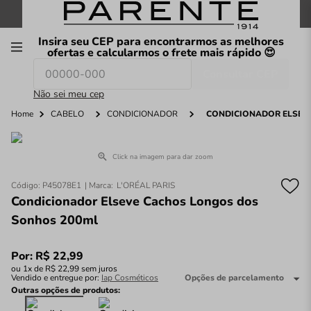
FRETE GRÁTIS
nas compras a partir de
R$199
*
Insira seu CEP para encontrarmos as melhores
00
ofertas e calcularmos o frete mais rápido 😍
Consultar CEP
O que você procura hoje?
Não sei meu cep
Home
CABELO
CONDICIONADOR
CONDICIONADOR ELSEV
Click na imagem para dar zoom
Código
:
P45078E1
L'ORÉAL PARIS
Condicionador Elseve Cachos Longos dos
Sonhos 200ml
Por:
R$
22
,
99
ou
1
x de
R$
22
,
99
sem juros
Vendido e entregue por:
Iap Cosméticos
Opções de parcelamento
Outras opções de produtos: