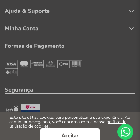
Ajuda & Suporte
Minha Conta
Formas de Pagamento
Segurança
Este site utiliza cookies para personalizar a sua experiência. Ao
continuar navegando, você concorda com a nossa
política de
utilização de cookies
.
© 2026. Todos os direitos reservados
Aceitar
CNPJ: 04.569.071/0002-41