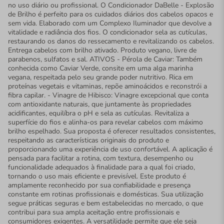
no uso diário ou profissional. O Condicionador DaBelle - Explosão
de Brilho é perfeito para os cuidados diários dos cabelos opacos e
sem vida. Elaborado com um Complexo Iluminador que devolve a
vitalidade e radiância dos fios. O condicionador sela as cutículas,
restaurando os danos do ressecamento e revitalizando os cabelos.
Entrega cabelos com brilho ativado. Produto vegano, livre de
parabenos, sulfatos e sal. ATIVOS - Pérola de Caviar: Também
conhecida como Caviar Verde, consite em uma alga marinha
vegana, respeitada pelo seu grande poder nutritivo. Rica em
proteínas vegetais e vitaminas, repõe aminoácidos e reconstrói a
fibra capilar. - Vinagre de Hibisco: Vinagre excepcional que conta
com antioxidante naturais, que juntamente às propriedades
acidificantes, equilíbra o pH e sela as cutículas. Revitaliza a
superfície do fios e alinha-os para revelar cabelos com máximo
brilho espelhado. Sua proposta é oferecer resultados consistentes,
respeitando as características originais do produto e
proporcionando uma experiência de uso confortável. A aplicação é
pensada para facilitar a rotina, com textura, desempenho ou
funcionalidade adequados à finalidade para a qual foi criado,
tornando o uso mais eficiente e previsível. Este produto é
amplamente reconhecido por sua confiabilidade e presença
constante em rotinas profissionais e domésticas. Sua utilização
segue práticas seguras e bem estabelecidas no mercado, o que
contribui para sua ampla aceitação entre profissionais e
consumidores exigentes. A versatilidade permite que ele seja