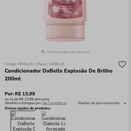
Click na imagem para dar zoom
Código
:
P47612E1
DABELLE
Condicionador DaBelle Explosão De Brilho
200ml
Por:
R$
13
,
99
ou
1
x de
R$
13
,
99
sem juros
Vendido e entregue por:
Iap Cosméticos
Opções de parcelamento
Outras opções de produtos: