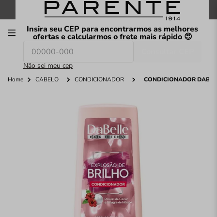
FRETE GRÁTIS
nas compras a partir de
R$199
*
Insira seu CEP para encontrarmos as melhores
00
ofertas e calcularmos o frete mais rápido 😍
Consultar CEP
O que você procura hoje?
Não sei meu cep
Home
CABELO
CONDICIONADOR
CONDICIONADOR DABELL