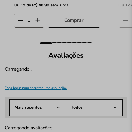
Ou
1
x
de
R$
48
,
99
sem juros
Ou
1
x
Comprar
Avaliações
Carregando…
Faça login para escrever uma avaliação.
Mais recentes
Todos
Carregando avaliações…