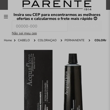
FRETE GRÁTIS
nas compras a partir de
R$199
*
Insira seu CEP para encontrarmos as melhores
00
ofertas e calcularmos o frete mais rápido 😍
Consultar CEP
O que você procura hoje?
Não sei meu cep
Home
CABELO
COLORAÇÃO
PERMANENTE
COLORAÇÃ