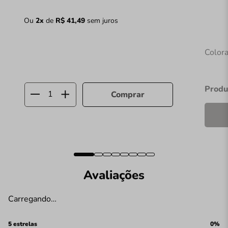
Ou
2
x
de
R$
41
,
49
sem juros
Colora
Produ
Comprar
Avaliações
Carregando…
5 estrelas
0%