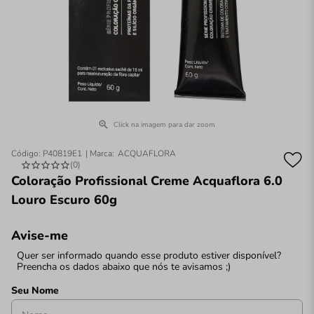
Click na imagem para dar zoom
Código
:
P40819E1
ACQUAFLORA
(
0
)
Coloração Profissional Creme Acquaflora 6.0
Louro Escuro 60g