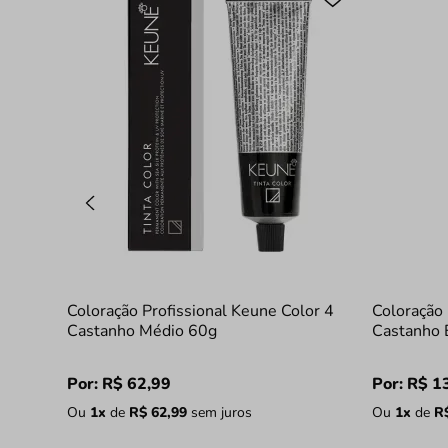
Coloração Profissional Keune Color 4
Coloração 
Castanho Médio 60g
Castanho 
Por:
R$
62
,
99
Por:
R$
1
Ou
1
x
de
R$
62
,
99
sem juros
Ou
1
x
de
R