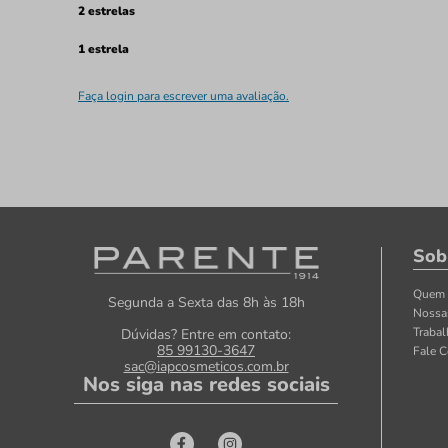
2 estrelas
1 estrela
Faça login para escrever uma avaliação.
Sob
Quem
Segunda a Sexta das 8h às 18h
Nossa
Traba
Dúvidas? Entre em contato:
85 99130-3647
Fale 
sac@iapcosmeticos.com.br
Nos siga nas redes sociais