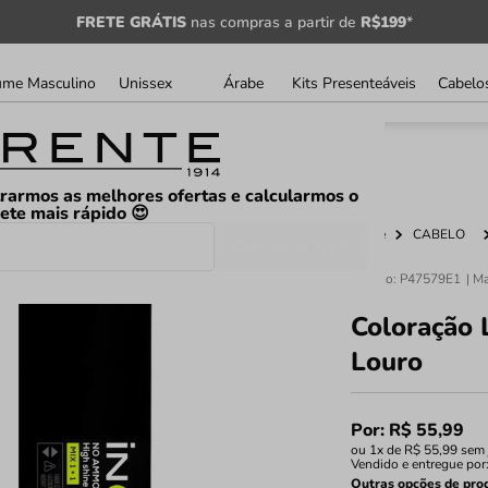
FRETE GRÁTIS
nas compras a partir de
R$199
*
ume Masculino
Unissex
Árabe
Kits Presenteáveis
Cabelo
rarmos as melhores ofertas e calcularmos o
rete mais rápido 😍
Home
CABELO
Consultar CEP
Código
:
P47579E1
Coloração 
Louro
Por:
R$
55
,
99
ou
1
x de
R$
55
,
99
sem 
Vendido e entregue por
Outras opções de pro