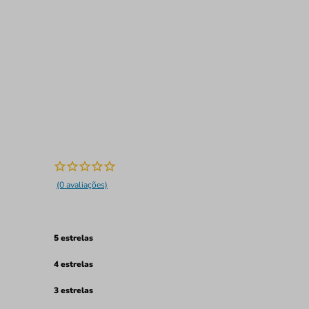
(0 avaliações)
5 estrelas
4 estrelas
3 estrelas