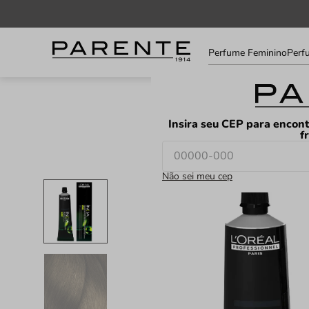
Informe
Perfume Feminino
Perf
seu
LOJAS
FAVORITOS
CEP
Insira seu CEP para encont
f
Não sei meu cep