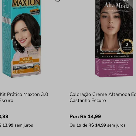
Kit Prático Maxton 3.0
Coloração Creme Altamoda Ec
Escuro
Castanho Escuro
3
,
99
Por:
R$
14
,
99
$
13
,
99
sem juros
Ou
1
x
de
R$
14
,
99
sem juros