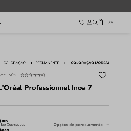
s
00
COLORAÇÃO
PERMANENTE
COLORAÇÃO L'ORÉAL PROFESSIO
INOA
(
0
)
L'Oréal Professionnel Inoa 7
juros
Opções de parcelamento
:
Iap Cosméticos
dutos: