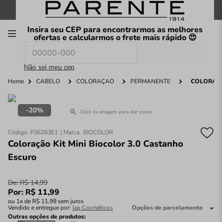
FRETE GRÁTIS
nas compras a partir de
R$199
*
Insira seu CEP para encontrarmos as melhores
00
ofertas e calcularmos o frete mais rápido 😍
Consultar CEP
O que você procura hoje?
Não sei meu cep
Home
CABELO
COLORAÇÃO
PERMANENTE
COLORAÇÃ
20%
Click na imagem para dar zoom
Código
:
P36283E1
BIOCOLOR
Coloração Kit Mini Biocolor 3.0 Castanho
Escuro
De:
R$
14
,
99
Por:
R$
11
,
99
ou
1
x de
R$
11
,
99
sem juros
Vendido e entregue por:
Iap Cosméticos
Opções de parcelamento
Outras opções de produtos: