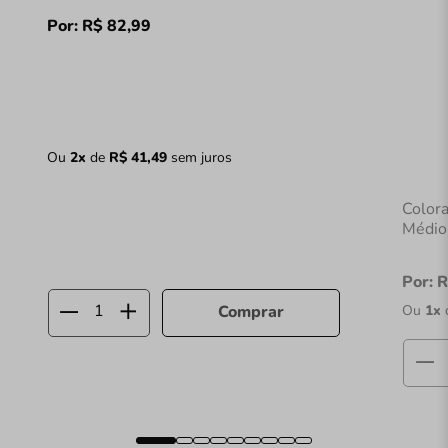
Por:
R$
82
,
99
Ou
2
x
de
R$
41
,
49
sem juros
Color
Médio
Por:
R
Ou
1
x
Comprar