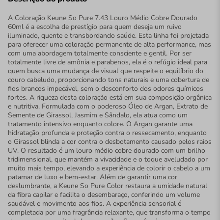
A Coloração Keune So Pure 7.43 Louro Médio Cobre Dourado
60ml é a escolha de prestígio para quem deseja um ruivo
iluminado, quente e transbordando saúde. Esta linha foi projetada
para oferecer uma coloração permanente de alta performance, mas
com uma abordagem totalmente consciente e gentil. Por ser
totalmente livre de amônia e parabenos, ela é o refúgio ideal para
quem busca uma mudança de visual que respeite o equilíbrio do
couro cabeludo, proporcionando tons naturais e uma cobertura de
fios brancos impecável, sem o desconforto dos odores químicos
fortes. A riqueza desta coloração está em sua composição orgânica
e nutritiva. Formulada com o poderoso Óleo de Argan, Extrato de
Semente de Girassol, Jasmim e Sândalo, ela atua como um
tratamento intensivo enquanto colore. O Argan garante uma
hidratação profunda e proteção contra o ressecamento, enquanto
o Girassol blinda a cor contra o desbotamento causado pelos raios
UV. O resultado é um louro médio cobre dourado com um brilho
tridimensional, que mantém a vivacidade e o toque aveludado por
muito mais tempo, elevando a experiência de colorir o cabelo a um
patamar de luxo e bem-estar. Além de garantir uma cor
deslumbrante, a Keune So Pure Color restaura a umidade natural
da fibra capilar e facilita o desembaraço, conferindo um volume
saudável e movimento aos fios. A experiência sensorial é
completada por uma fragrância relaxante, que transforma o tempo