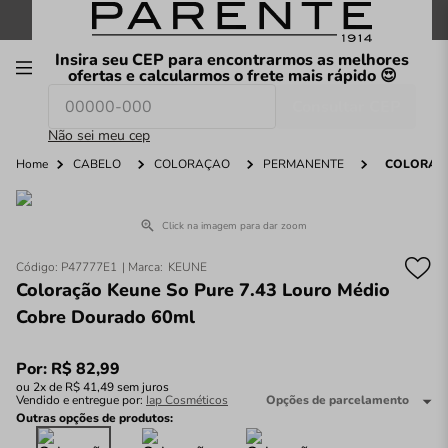
FRETE GRÁTIS
nas compras a partir de
R$199
*
Insira seu CEP para encontrarmos as melhores
00
ofertas e calcularmos o frete mais rápido 😍
Consultar CEP
O que você procura hoje?
Não sei meu cep
Home
CABELO
COLORAÇÃO
PERMANENTE
COLORAÇÃ
Click na imagem para dar zoom
Código
:
P47777E1
KEUNE
Coloração Keune So Pure 7.43 Louro Médio
Cobre Dourado 60ml
Por:
R$
82
,
99
ou
2
x de
R$
41
,
49
sem juros
Vendido e entregue por:
Iap Cosméticos
Opções de parcelamento
Outras opções de produtos: