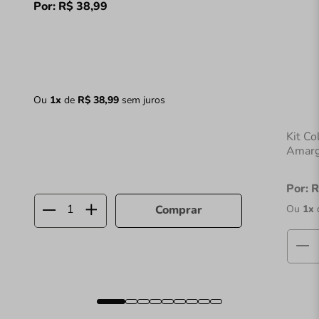
Por:
R$
38
,
99
Ou
1
x
de
R$
38
,
99
sem juros
Kit Co
Amarg
Por:
R
Ou
1
x
Comprar