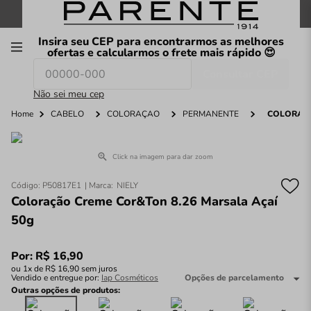
FRETE GRÁTIS
nas compras a partir de
R$199
*
Insira seu CEP para encontrarmos as melhores
00
ofertas e calcularmos o frete mais rápido 😍
Consultar CEP
O que você procura hoje?
Não sei meu cep
Home
CABELO
COLORAÇÃO
PERMANENTE
COLORAÇÃ
Click na imagem para dar zoom
Código
:
P50817E1
NIELY
Coloração Creme Cor&Ton 8.26 Marsala Açaí
50g
Por:
R$
16
,
90
ou
1
x de
R$
16
,
90
sem juros
Vendido e entregue por:
Iap Cosméticos
Opções de parcelamento
Outras opções de produtos: