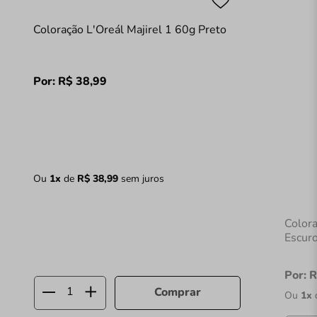
Coloração L'Oreál Majirel 1 60g Preto
Por:
R$
38
,
99
Ou
1
x
de
R$
38
,
99
sem juros
Colora
Escur
Por:
R
Comprar
Ou
1
x