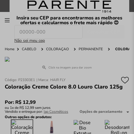
FRETE GRÁTIS
nas compras a partir de
R$199
*
Insira seu CEP para encontrarmos as melhores
00
ofertas e calcularmos o frete mais rápido 😍
Consultar CEP
O que você procura hoje?
Não sei meu cep
Home
CABELO
COLORAÇÃO
PERMANENTE
COLORAÇÃ
Click na imagem para dar zoom
Código
:
P23303E1
HAIR FLY
Coloração Creme Colore 8.0 Louro Claro 125g
Por:
R$
12
,
99
ou
1
x de
R$
12
,
99
sem juros
Vendido e entregue por:
Iap Cosméticos
Opções de parcelamento
Outras opções de produtos: