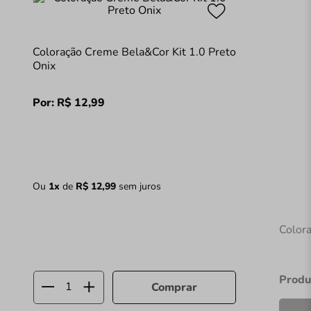
Coloração Creme Bela&Cor Kit 1.0 Preto
Onix
Por:
R$
12
,
99
Ou
1
x
de
R$
12
,
99
sem juros
Color
Produ
Comprar