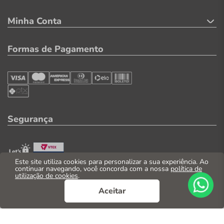
Minha Conta
Formas de Pagamento
Segurança
Este site utiliza cookies para personalizar a sua experiência. Ao
continuar navegando, você concorda com a nossa
política de
utilização de cookies
.
Aceitar
© 2026. Todos os direitos reservados
CNPJ: 04.569.071/0002-41
Casa Parente Comércio e Indústria LTDA
Av. Santos Dumont, 3130 - Fortaleza/CE