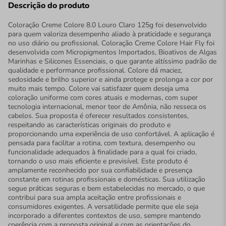
Descrição do produto
Coloração Creme Colore 8.0 Louro Claro 125g foi desenvolvido
para quem valoriza desempenho aliado à praticidade e segurança
no uso diário ou profissional. Coloração Creme Colore Hair Fly foi
desenvolvida com Micropigmentos Importados, Bioativos de Algas
Marinhas e Silicones Essenciais, o que garante altíssimo padrão de
qualidade e performance profissional. Colore dá maciez,
sedosidade e brilho superior e ainda protege e prolonga a cor por
muito mais tempo. Colore vai satisfazer quem deseja uma
coloração uniforme com cores atuais e modernas, com super
tecnologia internacional, menor teor de Amônia, não resseca os
cabelos. Sua proposta é oferecer resultados consistentes,
respeitando as características originais do produto e
proporcionando uma experiência de uso confortável. A aplicação é
pensada para facilitar a rotina, com textura, desempenho ou
funcionalidade adequados à finalidade para a qual foi criado,
tornando o uso mais eficiente e previsível. Este produto é
amplamente reconhecido por sua confiabilidade e presença
constante em rotinas profissionais e domésticas. Sua utilização
segue práticas seguras e bem estabelecidas no mercado, o que
contribui para sua ampla aceitação entre profissionais e
consumidores exigentes. A versatilidade permite que ele seja
incorporado a diferentes contextos de uso, sempre mantendo
coerência com a proposta original e com as orientações do